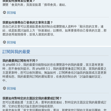
我要如何搜尋某位會員？
瀏覽「會員列表」頁面並點選「搜尋會員」連結。
回頂端
我要如何搜尋自己發表的文章和主題？
您自己的文章可以透過點選會員控制台或瀏覽個人資料中「顯示您的文章」連
結，或是點選討論區上方「快速連結」以獲得。如果要搜尋自己發表的主題，那
麼請使用進階搜尋，並填入適當的選項。
回頂端
訂閱與我的最愛
我的最愛與訂閱有何不同？
在 phpBB 3.0，我的最愛功能類似於您在瀏覽器中的我的最愛，當主題有更新
時，您不會收到提示。而 phpBB 3.1，我的最愛更像是訂閱主題。當我的最愛之
主題更新時，您可以收到通知。無論如何，訂閱將會在討論區的版面或主題更新
時通知您。我的最愛與訂閱的通知選項，在會員控制台的「討論區偏好設定」
中。
回頂端
我要如何對特定的主題設定我的最愛或訂閱？
您可以透過點選「主題工具」選單的適當連結，對特定的主題設定我的最愛或訂
閱，它的位置在討論主題的頂端或底部。
如果您有勾選「當文章回覆時通知我」選項，那麼當您訂閱的主題有回覆時，您