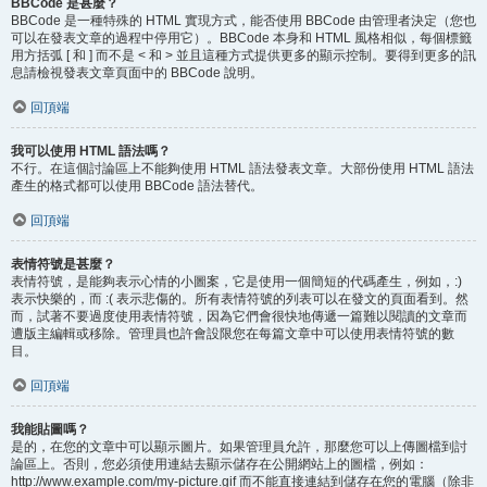
BBCode 是甚麼？
BBCode 是一種特殊的 HTML 實現方式，能否使用 BBCode 由管理者決定（您也
可以在發表文章的過程中停用它）。BBCode 本身和 HTML 風格相似，每個標籤
用方括弧 [ 和 ] 而不是 < 和 > 並且這種方式提供更多的顯示控制。要得到更多的訊
息請檢視發表文章頁面中的 BBCode 說明。
回頂端
我可以使用 HTML 語法嗎？
不行。在這個討論區上不能夠使用 HTML 語法發表文章。大部份使用 HTML 語法
產生的格式都可以使用 BBCode 語法替代。
回頂端
表情符號是甚麼？
表情符號，是能夠表示心情的小圖案，它是使用一個簡短的代碼產生，例如，:)
表示快樂的，而 :( 表示悲傷的。所有表情符號的列表可以在發文的頁面看到。然
而，試著不要過度使用表情符號，因為它們會很快地傳遞一篇難以閱讀的文章而
遭版主編輯或移除。管理員也許會設限您在每篇文章中可以使用表情符號的數
目。
回頂端
我能貼圖嗎？
是的，在您的文章中可以顯示圖片。如果管理員允許，那麼您可以上傳圖檔到討
論區上。否則，您必須使用連結去顯示儲存在公開網站上的圖檔，例如：
http://www.example.com/my-picture.gif 而不能直接連結到儲存在您的電腦（除非