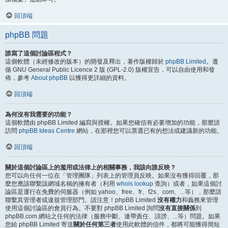
回頂端
phpBB 問題
誰寫了這個討論區程式？
這個軟體（未經修改的版本）的開發及釋出，著作版權歸於
phpBB Limited
。遵
循 GNU General Public Licence 2 版 (GPL-2.0) 版權宣告，可以自由使用和發
佈，參考
About phpBB
以獲得更詳細的資料。
回頂端
為何沒有我需要的功能？
這個軟體由 phpBB Limited 編寫與授權。如果您確信有必要增加的功能，那麼請
訪問
phpBB Ideas Centre
網站，在那裡您可以票選已有的想法或建議新的功能。
回頂端
關於這個討論區上的濫用或法律上的相關事務，我該向誰反映？
您可以向任何一位在「管理團隊」列表上的管理員反映。如果沒有獲得回覆，那
麼您應該聯繫該網域名稱的擁有者（利用
whois lookup
查詢）或者，如果這個討
論區是運行在免費的伺服器（例如 yahoo、free、fr、f2s、com、...等），那麼請
聯繫其管理者或違規管理部門。請注意！phpBB Limited
沒有權力
和義務來管理
使用這個討論區的會員行為。不要對 phpBB Limited 詢問
沒有直接關係
到
phpBB.com 網站之任何的法律（服務中斷、連帶責任、誹謗、...等）問題。如果
您給 phpBB Limited 寄送
關於任何第三者
使用此軟體的信件，都將可能獲得簡短