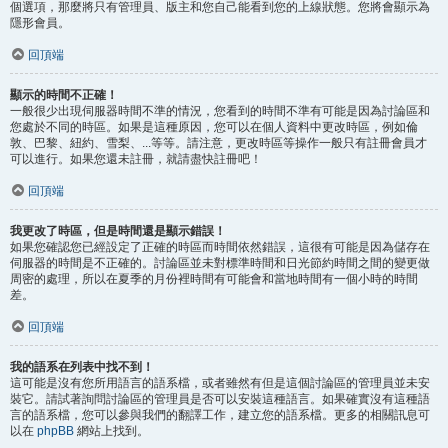
個選項，那麼將只有管理員、版主和您自己能看到您的上線狀態。您將會顯示為
隱形會員。
回頂端
顯示的時間不正確！
一般很少出現伺服器時間不準的情況，您看到的時間不準有可能是因為討論區和
您處於不同的時區。如果是這種原因，您可以在個人資料中更改時區，例如倫
敦、巴黎、紐約、雪梨、...等等。請注意，更改時區等操作一般只有註冊會員才
可以進行。如果您還未註冊，就請盡快註冊吧！
回頂端
我更改了時區，但是時間還是顯示錯誤！
如果您確認您已經設定了正確的時區而時間依然錯誤，這很有可能是因為儲存在
伺服器的時間是不正確的。討論區並未對標準時間和日光節約時間之間的變更做
周密的處理，所以在夏季的月份裡時間有可能會和當地時間有一個小時的時間
差。
回頂端
我的語系在列表中找不到！
這可能是沒有您所用語言的語系檔，或者雖然有但是這個討論區的管理員並未安
裝它。請試著詢問討論區的管理員是否可以安裝這種語言。如果確實沒有這種語
言的語系檔，您可以參與我們的翻譯工作，建立您的語系檔。更多的相關訊息可
以在
phpBB
網站上找到。