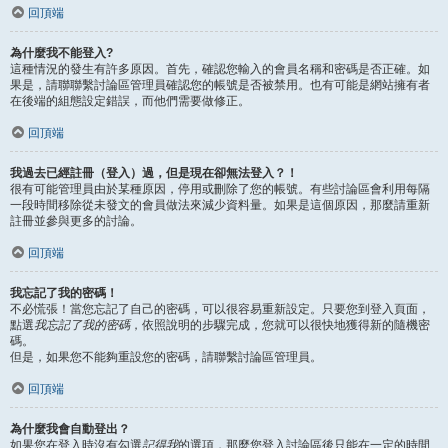
回頂端
為什麼我不能登入?
這種情況的發生有許多原因。首先，確認您輸入的會員名稱和密碼是否正確。如
果是，請聯聯繫討論區管理員確認您的帳號是否被禁用。也有可能是網站擁有者
在後端的組態設定錯誤，而他們需要做修正。
回頂端
我過去已經註冊（登入）過，但是現在卻無法登入？！
很有可能管理員由於某種原因，停用或刪除了您的帳號。有些討論區會利用每隔
一段時間移除從未發文的會員做法來減少資料量。如果是這個原因，那麼請重新
註冊並參與更多的討論。
回頂端
我忘記了我的密碼！
不必慌張！當您忘記了自己的密碼，可以很容易重新設定。只要您到登入頁面，
點選
我忘記了我的密碼
，依照說明的步驟完成，您就可以很快地獲得新的隨機密
碼。
但是，如果您不能夠重設您的密碼，請聯繫討論區管理員。
回頂端
為什麼我會自動登出？
如果您在登入時沒有勾選
記得我
的選項，那麼您登入討論區後只能在一定的時間