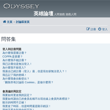
英雄論壇
人間遊戲 遊戲人間
主頁
討論區首頁
註冊
登入
問答集
登入和註冊問題
為什麼我需要註冊？
COPPA 是甚麼？
為什麼我不能註冊？
我已註冊但是無法登入！
為什麼我不能登入?
我過去已經註冊（登入）過，但是現在卻無法登入？！
我忘記了我的密碼！
為什麼我會自動登出？
「刪除所有討論區 Cookies」是做什麼用？
會員偏好與設定
我要如何更改我的設定？
我要如何讓自己的會員名稱不出現在線上會員列表裡頭？
顯示的時間不正確！
我更改了時區，但是時間還是顯示錯誤！
我的語系在列表中找不到！