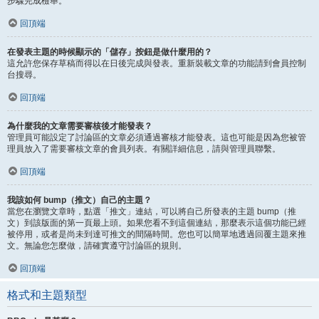
步驟完成檢舉。
回頂端
在發表主題的時候顯示的「儲存」按鈕是做什麼用的？
這允許您保存草稿而得以在日後完成與發表。重新裝載文章的功能請到會員控制
台搜尋。
回頂端
為什麼我的文章需要審核後才能發表？
管理員可能設定了討論區的文章必須通過審核才能發表。這也可能是因為您被管
理員放入了需要審核文章的會員列表。有關詳細信息，請與管理員聯繫。
回頂端
我該如何 bump（推文）自己的主題？
當您在瀏覽文章時，點選「推文」連結，可以將自己所發表的主題 bump（推
文）到該版面的第一頁最上頭。如果您看不到這個連結，那麼表示這個功能已經
被停用，或者是尚未到達可推文的間隔時間。您也可以簡單地透過回覆主題來推
文。無論您怎麼做，請確實遵守討論區的規則。
回頂端
格式和主題類型