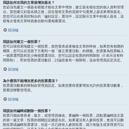
我該如何在我的文章後增加簽名？
您必須先建立一個簽名檔後才能在文章中增加，建立簽名檔在您的個人資料管理
台。當您建立好簽名檔之後，請在發表文章的頁面中勾選
附上簽名
來增加簽名。
您也可以在會員控制台的「偏好設定」選項中，設定顯示文章中的個人簽名，這
樣每次發表文章時就會自動勾選相應選項。
回頂端
我該如何建立一個投票？
您可以很容易地建立一個投票，當您發表或者修改文章的時候，如果您有相應的
權限，您可以在頁面下方看到一個「建立票選活動」的標籤。您需要為投票輸入
一個票選問題和至少兩個票選項目。您可以設定投票的時間限制（0 表示沒有時
間限制）。對於投票的選項數目，討論區會有一個限制，這由管理員設定決定。
回頂端
為什麼我不能增加更多的投票選項？
投票選項數量的限制由管理員設定。如果您覺得需要增加允許的投票選項數量，
那麼請聯繫管理員。
回頂端
我該如何編輯或刪除一個投票？
投票只能由發表者，版主，或管理員修改。要編輯一個投票，請點選編輯該主題
的第一篇文章；投票的相關設定總是在此。如果還沒有人參與投票，會員可以刪
除投票或編輯投票選項，但是一旦已經有人參與投票，就只有版主或管理員可以