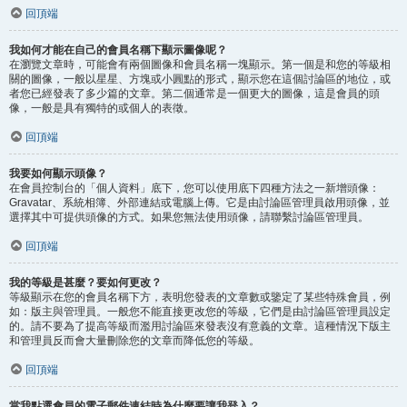
回頂端
我如何才能在自己的會員名稱下顯示圖像呢？
在瀏覽文章時，可能會有兩個圖像和會員名稱一塊顯示。第一個是和您的等級相
關的圖像，一般以星星、方塊或小圓點的形式，顯示您在這個討論區的地位，或
者您已經發表了多少篇的文章。第二個通常是一個更大的圖像，這是會員的頭
像，一般是具有獨特的或個人的表徵。
回頂端
我要如何顯示頭像？
在會員控制台的「個人資料」底下，您可以使用底下四種方法之一新增頭像：
Gravatar、系統相簿、外部連結或電腦上傳。它是由討論區管理員啟用頭像，並
選擇其中可提供頭像的方式。如果您無法使用頭像，請聯繫討論區管理員。
回頂端
我的等級是甚麼？要如何更改？
等級顯示在您的會員名稱下方，表明您發表的文章數或鑒定了某些特殊會員，例
如：版主與管理員。一般您不能直接更改您的等級，它們是由討論區管理員設定
的。請不要為了提高等級而濫用討論區來發表沒有意義的文章。這種情況下版主
和管理員反而會大量刪除您的文章而降低您的等級。
回頂端
當我點選會員的電子郵件連結時為什麼要讓我登入？