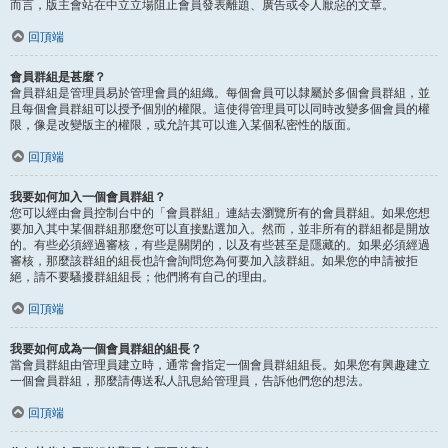
而言，版主會站在中立立場阻止會員發表離題、廣告或令人厭惡的文章。
回頂端
會員群組是甚麼？
會員群組是管理員易於管理會員的組織。每個會員可以隸屬於多個會員群組，並
且每個會員群組可以授予個別的權限。這使得管理員可以同時改變多個會員的權
限，像是改變版主的權限，或允許其可以進入某個私密性的版面。
回頂端
我要如何加入一個會員群組？
您可以經由會員控制台中的「會員群組」連結去瀏覽所有的會員群組。如果您想
要加入其中某個群組那麼您可以直接點選加入。然而，並非所有的群組都是開放
的。有些必須經過審核，有些是關閉的，以及有些甚至是隱藏的。如果必須經過
審核，那麼該群組的組長也許會詢問您為何要加入該群組。如果您的申請被拒
絕，請不要騷擾群組組長；他們將有自己的理由。
回頂端
我要如何成為一個會員群組的組長？
當會員群組由管理員建立時，通常會指定一個會員群組組長。如果您有興趣建立
一個會員群組，那麼請傳送私人訊息給管理員，告訴他們您的想法。
回頂端