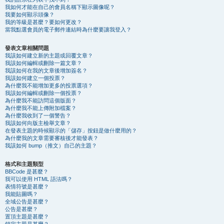
我如何才能在自己的會員名稱下顯示圖像呢？
我要如何顯示頭像？
我的等級是甚麼？要如何更改？
當我點選會員的電子郵件連結時為什麼要讓我登入？
發表文章相關問題
我該如何建立新的主題或回覆文章？
我該如何編輯或刪除一篇文章？
我該如何在我的文章後增加簽名？
我該如何建立一個投票？
為什麼我不能增加更多的投票選項？
我該如何編輯或刪除一個投票？
為什麼我不能訪問這個版面？
為什麼我不能上傳附加檔案？
為什麼我收到了一個警告？
我該如何向版主檢舉文章？
在發表主題的時候顯示的「儲存」按鈕是做什麼用的？
為什麼我的文章需要審核後才能發表？
我該如何 bump（推文）自己的主題？
格式和主題類型
BBCode 是甚麼？
我可以使用 HTML 語法嗎？
表情符號是甚麼？
我能貼圖嗎？
全域公告是甚麼？
公告是甚麼？
置頂主題是甚麼？