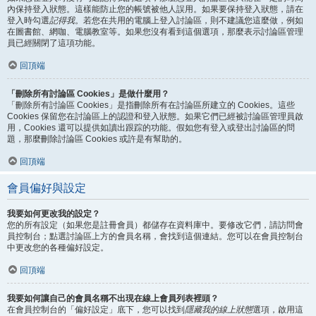
內保持登入狀態。這樣能防止您的帳號被他人誤用。如果要保持登入狀態，請在
登入時勾選
記得我
。若您在共用的電腦上登入討論區，則不建議您這麼做，例如
在圖書館、網咖、電腦教室等。如果您沒有看到這個選項，那麼表示討論區管理
員已經關閉了這項功能。
回頂端
「刪除所有討論區 Cookies」是做什麼用？
「刪除所有討論區 Cookies」是指刪除所有在討論區所建立的 Cookies。這些
Cookies 保留您在討論區上的認證和登入狀態。如果它們已經被討論區管理員啟
用，Cookies 還可以提供如讀出跟踪的功能。假如您有登入或登出討論區的問
題，那麼刪除討論區 Cookies 或許是有幫助的。
回頂端
會員偏好與設定
我要如何更改我的設定？
您的所有設定（如果您是註冊會員）都儲存在資料庫中。要修改它們，請訪問會
員控制台；點選討論區上方的會員名稱，會找到這個連結。您可以在會員控制台
中更改您的各種偏好設定。
回頂端
我要如何讓自己的會員名稱不出現在線上會員列表裡頭？
在會員控制台的「偏好設定」底下，您可以找到
隱藏我的線上狀態
選項，啟用這