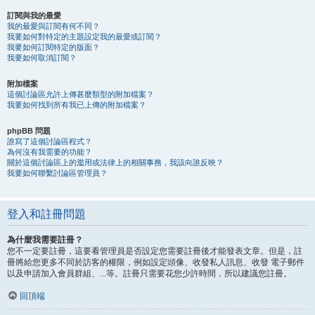
訂閱與我的最愛
我的最愛與訂閱有何不同？
我要如何對特定的主題設定我的最愛或訂閱？
我要如何訂閱特定的版面？
我要如何取消訂閱？
附加檔案
這個討論區允許上傳甚麼類型的附加檔案？
我要如何找到所有我已上傳的附加檔案？
phpBB 問題
誰寫了這個討論區程式？
為何沒有我需要的功能？
關於這個討論區上的濫用或法律上的相關事務，我該向誰反映？
我要如何聯繫討論區管理員？
登入和註冊問題
為什麼我需要註冊？
您不一定要註冊，這要看管理員是否設定您需要註冊後才能發表文章。但是，註
冊將給您更多不同於訪客的權限，例如設定頭像、收發私人訊息、收發 電子郵件
以及申請加入會員群組、...等。註冊只需要花您少許時間，所以建議您註冊。
回頂端