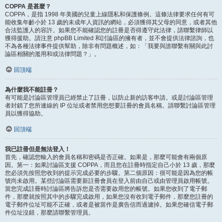
COPPA 是甚麼？
COPPA，是指 1998 年美國的兒童上線隱私和保護條例。這條法律要求任何有可
能收集年齡小於 13 歲的未成年人資訊的網站，必須獲得其父母的同意，或者其他
合法監護人的容許。如果您不能確認您的註冊是否得遵守此法律，請聯繫律師以
獲得援助。請注意 phpBB Limited 和討論區的擁有者，並不會提供法律諮詢，也
不為各種法律事件提供幫助，除非有問題概述，如：「我要與誰聯繫有關與此討
論區相關的濫用和或法律問題？」。
回頂端
為什麼我不能註冊？
有可能是討論區管理員已經禁止了註冊，以防止新的訪客申請。或是討論區管理
者封鎖了您所連線的 IP 位址或者禁用您想要註冊的會員名稱。請聯繫討論區管理
員以獲得協助。
回頂端
我已註冊但是無法登入！
首先，確認您輸入的會員名稱和密碼是否正確。如果是，那麼可能會有兩個原
因。第一：如果討論區支援 COPPA，而且您在註冊時指定自己小於 13 歲，那麼
您必須先按照您收到的提示完成必要的步驟。第二個原因：很可能是因為您的帳
號尚未啟用。某些討論區需要新註冊會員在登入前由自己或由管理員啟用帳號。
當您完成註冊時討論區將告訴您是否需要啟用您的帳號。如果您收到了電子郵
件，那麼就按照其中的步驟完成啟用，如果您沒有收到電子郵件，那麼您註冊的
電子郵件位址可能不正確，或者是被當作是廣告信而過濾掉。如果您確信電子郵
件位址沒錯，那麼請聯繫管理員。