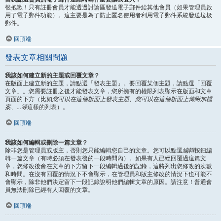
很抱歉！只有註冊會員才能透過討論區發送電子郵件給其他會員（如果管理員啟
用了電子郵件功能）。這主要是為了防止匿名使用者利用電子郵件系統發送垃圾
郵件。
回頂端
發表文章相關問題
我該如何建立新的主題或回覆文章？
在版面上建立新的主題，請點選「發表主題」。要回覆某個主題，請點選「回覆
文章」。您需要註冊之後才能發表文章，您所擁有的權限列表顯示在版面和文章
頁面的下方（比如
您可以在這個版面上發表主題、您可以在這個版面上傳附加檔
案、...等
這樣的列表）。
回頂端
我該如何編輯或刪除一篇文章？
除非您是管理員或版主，否則您只能編輯您自己的文章。您可以點選
編輯
按鈕編
輯一篇文章（有時必須在發表後的一段時間內）。如果有人已經回覆過這篇文
章，您修改後會在文章的下方留下一段編輯過後的記錄，這將列出您修改的次數
和時間。在沒有回覆的情況下不會顯示，在管理員和版主修改的情況下也可能不
會顯示，除非他們決定留下一段記錄說明他們編輯文章的原因。請注意！普通會
員無法刪除已經有人回覆的文章。
回頂端