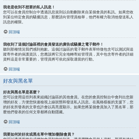
我老是收到不想要的私人訊息！
您可以在會員控制台中透過訊息規則以自動刪除來自某個會員的私訊。如果您收
到某位特定會員的騷擾訊息，那麼請向管理員檢舉，他們有權力取消他發送私人
訊息的權限。
回頂端
我收到了這個討論區裡的會員發送的廣告或騷擾之電子郵件！
聽到那種情況我們感到抱歉。這個討論區的電子郵件表單特徵包含可以測試與追
蹤寄件者的保護資訊，您應該將它完全地轉寄給管理員，其中包含寄件者的詳細
資料這是非常重要的，管理員將可依此採取適當的行動。
回頂端
好友與黑名單
好友與黑名單是甚麼？
您可以使用這些列表來組織討論區的其他會員。在您的會員控制台中會列出您新
增的好友，方便您快速檢視上線狀態和發送私人訊息。在風格樣板的支援下，您
的好友所發表的文章也許會以高亮度顯示。如果您將某個會員加入了黑名單，那
麼他們發表的任何文章都將自動隱藏。
回頂端
我要如何於好友或黑名單中增加/刪除會員？