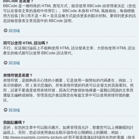
BBCode 是甚麼？
BBCode 是一種特殊的 HTML 實現方式，能否使用 BBCode 由管理者決定（您也
可以在發表文章的過程中停用它）。BBCode 本身和 HTML 風格相似，每個標籤
用方括弧 [ 和 ] 而不是 < 和 > 並且這種方式提供更多的顯示控制。要得到更多的訊
息請檢視發表文章頁面中的 BBCode 說明。
回頂端
我可以使用 HTML 語法嗎？
不行。在這個討論區上不能夠使用 HTML 語法發表文章。大部份使用 HTML 語法
產生的格式都可以使用 BBCode 語法替代。
回頂端
表情符號是甚麼？
表情符號，是能夠表示心情的小圖案，它是使用一個簡短的代碼產生，例如，:)
表示快樂的，而 :( 表示悲傷的。所有表情符號的列表可以在發文的頁面看到。然
而，試著不要過度使用表情符號，因為它們會很快地傳遞一篇難以閱讀的文章而
遭版主編輯或移除。管理員也許會設限您在每篇文章中可以使用表情符號的數
目。
回頂端
我能貼圖嗎？
是的，在您的文章中可以顯示圖片。如果管理員允許，那麼您可以上傳圖檔到討
論區上。否則，您必須使用連結去顯示儲存在公開網站上的圖檔，例如：
http://www.example.com/my-picture.gif 而不能直接連結到儲存在您的電腦（除非