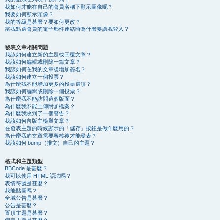
我如何才能在自己的會員名稱下顯示圖像呢？
我要如何顯示頭像？
我的等級是甚麼？要如何更改？
當我點選會員的電子郵件連結時為什麼要讓我登入？
發表文章相關問題
我該如何建立新的主題或回覆文章？
我該如何編輯或刪除一篇文章？
我該如何在我的文章後增加簽名？
我該如何建立一個投票？
為什麼我不能增加更多的投票選項？
我該如何編輯或刪除一個投票？
為什麼我不能訪問這個版面？
為什麼我不能上傳附加檔案？
為什麼我收到了一個警告？
我該如何向版主檢舉文章？
在發表主題的時候顯示的「儲存」按鈕是做什麼用的？
為什麼我的文章需要審核後才能發表？
我該如何 bump（推文）自己的主題？
格式和主題類型
BBCode 是甚麼？
我可以使用 HTML 語法嗎？
表情符號是甚麼？
我能貼圖嗎？
全域公告是甚麼？
公告是甚麼？
置頂主題是甚麼？