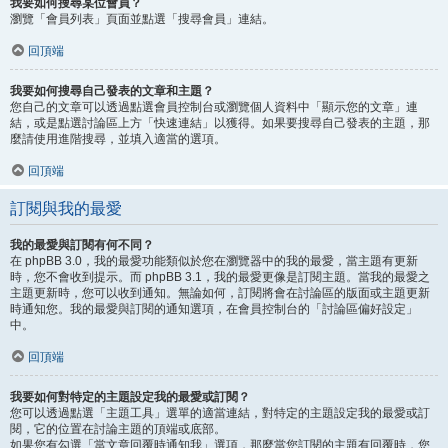
我要如何搜尋某位會員？
瀏覽「會員列表」頁面並點選「搜尋會員」連結。
回頂端
我要如何搜尋自己發表的文章和主題？
您自己的文章可以透過點選會員控制台或瀏覽個人資料中「顯示您的文章」連
結，或是點選討論區上方「快速連結」以獲得。如果要搜尋自己發表的主題，那
麼請使用進階搜尋，並填入適當的選項。
回頂端
訂閱與我的最愛
我的最愛與訂閱有何不同？
在 phpBB 3.0，我的最愛功能類似於您在瀏覽器中的我的最愛，當主題有更新
時，您不會收到提示。而 phpBB 3.1，我的最愛更像是訂閱主題。當我的最愛之
主題更新時，您可以收到通知。無論如何，訂閱將會在討論區的版面或主題更新
時通知您。我的最愛與訂閱的通知選項，在會員控制台的「討論區偏好設定」
中。
回頂端
我要如何對特定的主題設定我的最愛或訂閱？
您可以透過點選「主題工具」選單的適當連結，對特定的主題設定我的最愛或訂
閱，它的位置在討論主題的頂端或底部。
如果您有勾選「當文章回覆時通知我」選項，那麼當您訂閱的主題有回覆時，您