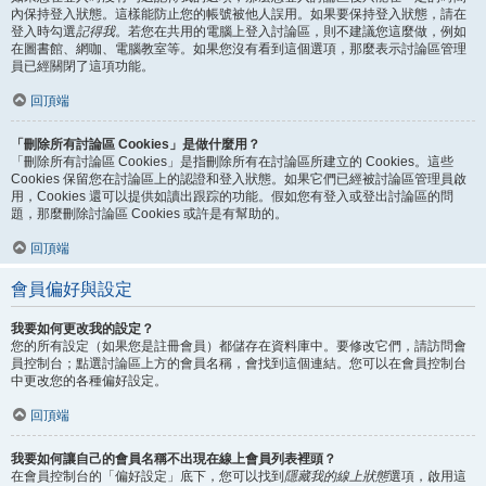
內保持登入狀態。這樣能防止您的帳號被他人誤用。如果要保持登入狀態，請在
登入時勾選
記得我
。若您在共用的電腦上登入討論區，則不建議您這麼做，例如
在圖書館、網咖、電腦教室等。如果您沒有看到這個選項，那麼表示討論區管理
員已經關閉了這項功能。
回頂端
「刪除所有討論區 Cookies」是做什麼用？
「刪除所有討論區 Cookies」是指刪除所有在討論區所建立的 Cookies。這些
Cookies 保留您在討論區上的認證和登入狀態。如果它們已經被討論區管理員啟
用，Cookies 還可以提供如讀出跟踪的功能。假如您有登入或登出討論區的問
題，那麼刪除討論區 Cookies 或許是有幫助的。
回頂端
會員偏好與設定
我要如何更改我的設定？
您的所有設定（如果您是註冊會員）都儲存在資料庫中。要修改它們，請訪問會
員控制台；點選討論區上方的會員名稱，會找到這個連結。您可以在會員控制台
中更改您的各種偏好設定。
回頂端
我要如何讓自己的會員名稱不出現在線上會員列表裡頭？
在會員控制台的「偏好設定」底下，您可以找到
隱藏我的線上狀態
選項，啟用這