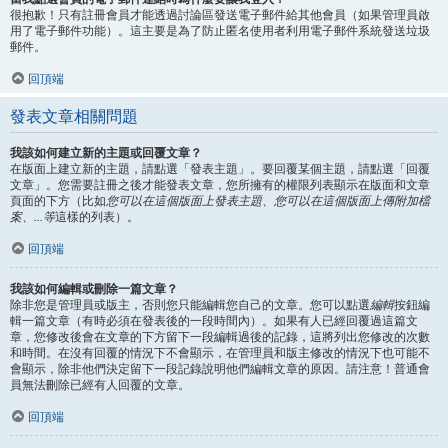
很抱歉！只有註冊會員才能透過討論區發送電子郵件給其他會員（如果管理員啟
用了電子郵件功能）。這主要是為了防止匿名使用者利用電子郵件系統發送垃圾
郵件。
回頂端
發表文章相關問題
我該如何建立新的主題或回覆文章？
在版面上建立新的主題，請點選「發表主題」。要回覆某個主題，請點選「回覆
文章」。您需要註冊之後才能發表文章，您所擁有的權限列表顯示在版面和文章
頁面的下方（比如
您可以在這個版面上發表主題、您可以在這個版面上傳附加檔
案、...等
這樣的列表）。
回頂端
我該如何編輯或刪除一篇文章？
除非您是管理員或版主，否則您只能編輯您自己的文章。您可以點選
編輯
按鈕編
輯一篇文章（有時必須在發表後的一段時間內）。如果有人已經回覆過這篇文
章，您修改後會在文章的下方留下一段編輯過後的記錄，這將列出您修改的次數
和時間。在沒有回覆的情況下不會顯示，在管理員和版主修改的情況下也可能不
會顯示，除非他們決定留下一段記錄說明他們編輯文章的原因。請注意！普通會
員無法刪除已經有人回覆的文章。
回頂端