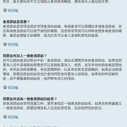
而言，版主會站在中立立場阻止會員發表離題、廣告或令人厭惡的文章。
回頂端
會員群組是甚麼？
會員群組是管理員易於管理會員的組織。每個會員可以隸屬於多個會員群組，並
且每個會員群組可以授予個別的權限。這使得管理員可以同時改變多個會員的權
限，像是改變版主的權限，或允許其可以進入某個私密性的版面。
回頂端
我要如何加入一個會員群組？
您可以經由會員控制台中的「會員群組」連結去瀏覽所有的會員群組。如果您想
要加入其中某個群組那麼您可以直接點選加入。然而，並非所有的群組都是開放
的。有些必須經過審核，有些是關閉的，以及有些甚至是隱藏的。如果必須經過
審核，那麼該群組的組長也許會詢問您為何要加入該群組。如果您的申請被拒
絕，請不要騷擾群組組長；他們將有自己的理由。
回頂端
我要如何成為一個會員群組的組長？
當會員群組由管理員建立時，通常會指定一個會員群組組長。如果您有興趣建立
一個會員群組，那麼請傳送私人訊息給管理員，告訴他們您的想法。
回頂端