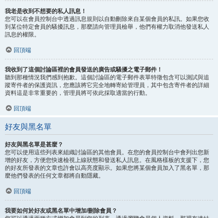
我老是收到不想要的私人訊息！
您可以在會員控制台中透過訊息規則以自動刪除來自某個會員的私訊。如果您收
到某位特定會員的騷擾訊息，那麼請向管理員檢舉，他們有權力取消他發送私人
訊息的權限。
回頂端
我收到了這個討論區裡的會員發送的廣告或騷擾之電子郵件！
聽到那種情況我們感到抱歉。這個討論區的電子郵件表單特徵包含可以測試與追
蹤寄件者的保護資訊，您應該將它完全地轉寄給管理員，其中包含寄件者的詳細
資料這是非常重要的，管理員將可依此採取適當的行動。
回頂端
好友與黑名單
好友與黑名單是甚麼？
您可以使用這些列表來組織討論區的其他會員。在您的會員控制台中會列出您新
增的好友，方便您快速檢視上線狀態和發送私人訊息。在風格樣板的支援下，您
的好友所發表的文章也許會以高亮度顯示。如果您將某個會員加入了黑名單，那
麼他們發表的任何文章都將自動隱藏。
回頂端
我要如何於好友或黑名單中增加/刪除會員？