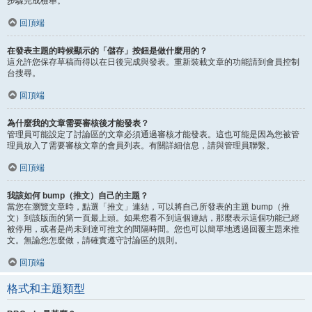
步驟完成檢舉。
回頂端
在發表主題的時候顯示的「儲存」按鈕是做什麼用的？
這允許您保存草稿而得以在日後完成與發表。重新裝載文章的功能請到會員控制
台搜尋。
回頂端
為什麼我的文章需要審核後才能發表？
管理員可能設定了討論區的文章必須通過審核才能發表。這也可能是因為您被管
理員放入了需要審核文章的會員列表。有關詳細信息，請與管理員聯繫。
回頂端
我該如何 bump（推文）自己的主題？
當您在瀏覽文章時，點選「推文」連結，可以將自己所發表的主題 bump（推
文）到該版面的第一頁最上頭。如果您看不到這個連結，那麼表示這個功能已經
被停用，或者是尚未到達可推文的間隔時間。您也可以簡單地透過回覆主題來推
文。無論您怎麼做，請確實遵守討論區的規則。
回頂端
格式和主題類型