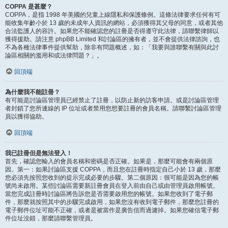
COPPA 是甚麼？
COPPA，是指 1998 年美國的兒童上線隱私和保護條例。這條法律要求任何有可
能收集年齡小於 13 歲的未成年人資訊的網站，必須獲得其父母的同意，或者其他
合法監護人的容許。如果您不能確認您的註冊是否得遵守此法律，請聯繫律師以
獲得援助。請注意 phpBB Limited 和討論區的擁有者，並不會提供法律諮詢，也
不為各種法律事件提供幫助，除非有問題概述，如：「我要與誰聯繫有關與此討
論區相關的濫用和或法律問題？」。
回頂端
為什麼我不能註冊？
有可能是討論區管理員已經禁止了註冊，以防止新的訪客申請。或是討論區管理
者封鎖了您所連線的 IP 位址或者禁用您想要註冊的會員名稱。請聯繫討論區管理
員以獲得協助。
回頂端
我已註冊但是無法登入！
首先，確認您輸入的會員名稱和密碼是否正確。如果是，那麼可能會有兩個原
因。第一：如果討論區支援 COPPA，而且您在註冊時指定自己小於 13 歲，那麼
您必須先按照您收到的提示完成必要的步驟。第二個原因：很可能是因為您的帳
號尚未啟用。某些討論區需要新註冊會員在登入前由自己或由管理員啟用帳號。
當您完成註冊時討論區將告訴您是否需要啟用您的帳號。如果您收到了電子郵
件，那麼就按照其中的步驟完成啟用，如果您沒有收到電子郵件，那麼您註冊的
電子郵件位址可能不正確，或者是被當作是廣告信而過濾掉。如果您確信電子郵
件位址沒錯，那麼請聯繫管理員。