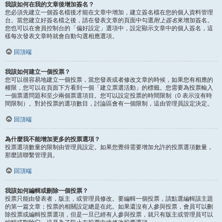
我該如何在我的文章後增加簽名？
您必須先建立一個簽名檔後才能在文章中增加，建立簽名檔在您的個人資料管理
台。當您建立好簽名檔之後，請在發表文章的頁面中勾選
附上簽名
來增加簽名。
您也可以在會員控制台的「偏好設定」選項中，設定顯示文章中的個人簽名，這
樣每次發表文章時就會自動勾選相應選項。
回頂端
我該如何建立一個投票？
您可以很容易地建立一個投票，當您發表或者修改文章的時候，如果您有相應的
權限，您可以在頁面下方看到一個「建立票選活動」的標籤。您需要為投票輸入
一個票選問題和至少兩個票選項目。您可以設定投票的時間限制（0 表示沒有時
間限制）。對於投票的選項數目，討論區會有一個限制，這由管理員設定決定。
回頂端
為什麼我不能增加更多的投票選項？
投票選項數量的限制由管理員設定。如果您覺得需要增加允許的投票選項數量，
那麼請聯繫管理員。
回頂端
我該如何編輯或刪除一個投票？
投票只能由發表者，版主，或管理員修改。要編輯一個投票，請點選編輯該主題
的第一篇文章；投票的相關設定總是在此。如果還沒有人參與投票，會員可以刪
除投票或編輯投票選項，但是一旦已經有人參與投票，就只有版主或管理員可以