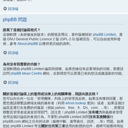
回頂端
phpBB 問題
誰寫了這個討論區程式？
這個軟體（未經修改的版本）的開發及釋出，著作版權歸於
phpBB Limited
。遵
循 GNU General Public Licence 2 版 (GPL-2.0) 版權宣告，可以自由使用和發
佈，參考
About phpBB
以獲得更詳細的資料。
回頂端
為何沒有我需要的功能？
這個軟體由 phpBB Limited 編寫與授權。如果您確信有必要增加的功能，那麼請
訪問
phpBB Ideas Centre
網站，在那裡您可以票選已有的想法或建議新的功能。
回頂端
關於這個討論區上的濫用或法律上的相關事務，我該向誰反映？
您可以向任何一位在「管理團隊」列表上的管理員反映。如果沒有獲得回覆，那
麼您應該聯繫該網域名稱的擁有者（利用
whois lookup
查詢）或者，如果這個討
論區是運行在免費的伺服器（例如 yahoo、free、fr、f2s、com、...等），那麼請
聯繫其管理者或違規管理部門。請注意！phpBB Limited
沒有權力
和義務來管理
使用這個討論區的會員行為。不要對 phpBB Limited 詢問
沒有直接關係
到
phpBB.com 網站之任何的法律（服務中斷、連帶責任、誹謗、...等）問題。如果
您給 phpBB Limited 寄送
關於任何第三者
使用此軟體的信件，都將可能獲得簡短