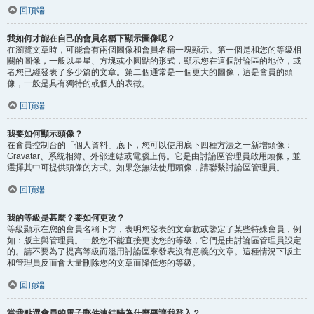
回頂端
我如何才能在自己的會員名稱下顯示圖像呢？
在瀏覽文章時，可能會有兩個圖像和會員名稱一塊顯示。第一個是和您的等級相
關的圖像，一般以星星、方塊或小圓點的形式，顯示您在這個討論區的地位，或
者您已經發表了多少篇的文章。第二個通常是一個更大的圖像，這是會員的頭
像，一般是具有獨特的或個人的表徵。
回頂端
我要如何顯示頭像？
在會員控制台的「個人資料」底下，您可以使用底下四種方法之一新增頭像：
Gravatar、系統相簿、外部連結或電腦上傳。它是由討論區管理員啟用頭像，並
選擇其中可提供頭像的方式。如果您無法使用頭像，請聯繫討論區管理員。
回頂端
我的等級是甚麼？要如何更改？
等級顯示在您的會員名稱下方，表明您發表的文章數或鑒定了某些特殊會員，例
如：版主與管理員。一般您不能直接更改您的等級，它們是由討論區管理員設定
的。請不要為了提高等級而濫用討論區來發表沒有意義的文章。這種情況下版主
和管理員反而會大量刪除您的文章而降低您的等級。
回頂端
當我點選會員的電子郵件連結時為什麼要讓我登入？