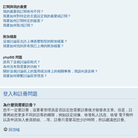
訂閱與我的最愛
我的最愛與訂閱有何不同？
我要如何對特定的主題設定我的最愛或訂閱？
我要如何訂閱特定的版面？
我要如何取消訂閱？
附加檔案
這個討論區允許上傳甚麼類型的附加檔案？
我要如何找到所有我已上傳的附加檔案？
phpBB 問題
誰寫了這個討論區程式？
為何沒有我需要的功能？
關於這個討論區上的濫用或法律上的相關事務，我該向誰反映？
我要如何聯繫討論區管理員？
登入和註冊問題
為什麼我需要註冊？
您不一定要註冊，這要看管理員是否設定您需要註冊後才能發表文章。但是，註
冊將給您更多不同於訪客的權限，例如設定頭像、收發私人訊息、收發 電子郵件
以及申請加入會員群組、...等。註冊只需要花您少許時間，所以建議您註冊。
回頂端