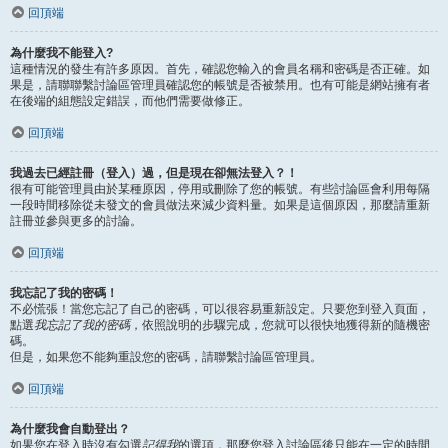
回頂端
為什麼我不能登入?
這種情況的發生有許多原因。首先，確認您輸入的會員名稱和密碼是否正確。如
果是，請聯聯繫討論區管理員確認您的帳號是否被禁用。也有可能是網站擁有者
在後端的組態設定錯誤，而他們需要做修正。
回頂端
我過去已經註冊（登入）過，但是現在卻無法登入？！
很有可能管理員由於某種原因，停用或刪除了您的帳號。有些討論區會利用每隔
一段時間移除從未發文的會員做法來減少資料量。如果是這個原因，那麼請重新
註冊並參與更多的討論。
回頂端
我忘記了我的密碼！
不必慌張！當您忘記了自己的密碼，可以很容易重新設定。只要您到登入頁面，
點選
我忘記了我的密碼
，依照說明的步驟完成，您就可以很快地獲得新的隨機密
碼。
但是，如果您不能夠重設您的密碼，請聯繫討論區管理員。
回頂端
為什麼我會自動登出？
如果您在登入時沒有勾選
記得我
的選項，那麼您登入討論區後只能在一定的時間