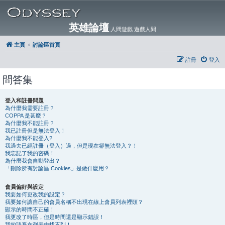
英雄論壇
人間遊戲 遊戲人間
主頁
討論區首頁
註冊
登入
問答集
登入和註冊問題
為什麼我需要註冊？
COPPA 是甚麼？
為什麼我不能註冊？
我已註冊但是無法登入！
為什麼我不能登入?
我過去已經註冊（登入）過，但是現在卻無法登入？！
我忘記了我的密碼！
為什麼我會自動登出？
「刪除所有討論區 Cookies」是做什麼用？
會員偏好與設定
我要如何更改我的設定？
我要如何讓自己的會員名稱不出現在線上會員列表裡頭？
顯示的時間不正確！
我更改了時區，但是時間還是顯示錯誤！
我的語系在列表中找不到！