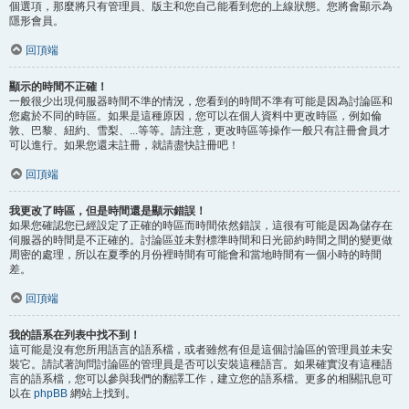
個選項，那麼將只有管理員、版主和您自己能看到您的上線狀態。您將會顯示為
隱形會員。
回頂端
顯示的時間不正確！
一般很少出現伺服器時間不準的情況，您看到的時間不準有可能是因為討論區和
您處於不同的時區。如果是這種原因，您可以在個人資料中更改時區，例如倫
敦、巴黎、紐約、雪梨、...等等。請注意，更改時區等操作一般只有註冊會員才
可以進行。如果您還未註冊，就請盡快註冊吧！
回頂端
我更改了時區，但是時間還是顯示錯誤！
如果您確認您已經設定了正確的時區而時間依然錯誤，這很有可能是因為儲存在
伺服器的時間是不正確的。討論區並未對標準時間和日光節約時間之間的變更做
周密的處理，所以在夏季的月份裡時間有可能會和當地時間有一個小時的時間
差。
回頂端
我的語系在列表中找不到！
這可能是沒有您所用語言的語系檔，或者雖然有但是這個討論區的管理員並未安
裝它。請試著詢問討論區的管理員是否可以安裝這種語言。如果確實沒有這種語
言的語系檔，您可以參與我們的翻譯工作，建立您的語系檔。更多的相關訊息可
以在
phpBB
網站上找到。