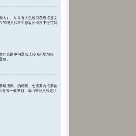
間內）。如果有人已經回覆過這篇文
在管理員和版主修改的情況下也可能
章的頁面中勾選
附上簽名
來增加簽
選項。
票選活動」的標籤。您需要為投票輸
區會有一個限制，這由管理員設定決