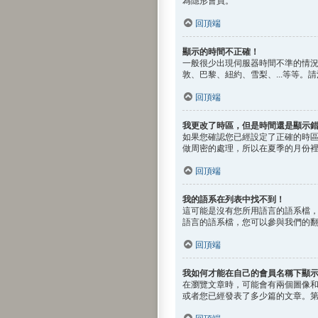
為隱形會員。
回頂端
顯示的時間不正確！
一般很少出現伺服器時間不準的情
敦、巴黎、紐約、雪梨、...等等
回頂端
我更改了時區，但是時間還是顯示
如果您確認您已經設定了正確的時
做周密的處理，所以在夏季的月份
回頂端
我的語系在列表中找不到！
這可能是沒有您所用語言的語系檔
語言的語系檔，您可以參與我們的
回頂端
我如何才能在自己的會員名稱下顯
在瀏覽文章時，可能會有兩個圖像
或者您已經發表了多少篇的文章。