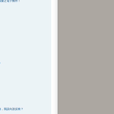
騷擾之電子郵件！
？
務，我該向誰反映？