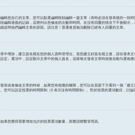
能編輯您自己的文章。您可以點選
編輯
按鈕編輯一篇文章（有時必須在發表後的一段時
一段編輯過後的記錄，這將列出您修改的次數和時間。在沒有回覆的情況下不會顯示，
記錄說明他們編輯文章的原因。請注意！普通會員無法刪除已經有人回覆的文章。
文章中增加，建立簽名檔在您的個人資料管理台。當您建立好簽名檔之後，請在發表文
好設定」選項中，設定顯示文章中的個人簽名，這樣每次發表文章時就會自動勾選相應
您發表或者修改文章的時候，如果您有相應的權限，您可以在頁面下方看到一個「建立
。您可以設定投票的時間限制（0 表示沒有時間限制）。對於投票的選項數目，討論
？
。如果您覺得需要增加允許的投票選項數量，那麼請聯繫管理員。