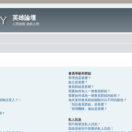
英雄論壇
人間遊戲 遊戲人間
會員等級和群組
管理員是甚麼？
版主是甚麼？
會員群組是甚麼？
我要如何加入一個會員群組？
我要如何成為一個會員群組的組長？
卻無法登入？！
為何某些會員群組能顯示出不同的顏色？
「預設會員群組」是甚麼？
「管理團隊」連結是甚麼？
用？
私人訊息
我不能發送私人訊息！
我老是收到不想要的私人訊息！