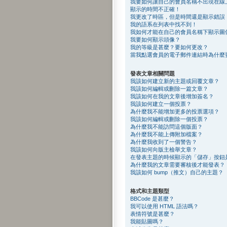
我要如何讓自己的會員名稱不出現在線
顯示的時間不正確！
我更改了時區，但是時間還是顯示錯誤
我的語系在列表中找不到！
我如何才能在自己的會員名稱下顯示圖
我要如何顯示頭像？
我的等級是甚麼？要如何更改？
當我點選會員的電子郵件連結時為什麼
發表文章相關問題
我該如何建立新的主題或回覆文章？
我該如何編輯或刪除一篇文章？
我該如何在我的文章後增加簽名？
我該如何建立一個投票？
為什麼我不能增加更多的投票選項？
我該如何編輯或刪除一個投票？
為什麼我不能訪問這個版面？
為什麼我不能上傳附加檔案？
為什麼我收到了一個警告？
我該如何向版主檢舉文章？
在發表主題的時候顯示的「儲存」按鈕
為什麼我的文章需要審核後才能發表？
我該如何 bump（推文）自己的主題？
格式和主題類型
BBCode 是甚麼？
我可以使用 HTML 語法嗎？
表情符號是甚麼？
我能貼圖嗎？