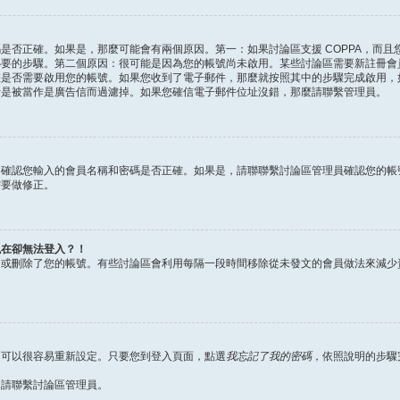
否正確。如果是，那麼可能會有兩個原因。第一：如果討論區支援 COPPA，而且您
必要的步驟。第二個原因：很可能是因為您的帳號尚未啟用。某些討論區需要新註冊會
您是否需要啟用您的帳號。如果您收到了電子郵件，那麼就按照其中的步驟完成啟用，
者是被當作是廣告信而過濾掉。如果您確信電子郵件位址沒錯，那麼請聯繫管理員。
，確認您輸入的會員名稱和密碼是否正確。如果是，請聯聯繫討論區管理員確認您的帳
需要做修正。
現在卻無法登入？！
用或刪除了您的帳號。有些討論區會利用每隔一段時間移除從未發文的會員做法來減少
，可以很容易重新設定。只要您到登入頁面，點選
我忘記了我的密碼
，依照說明的步驟
，請聯繫討論區管理員。