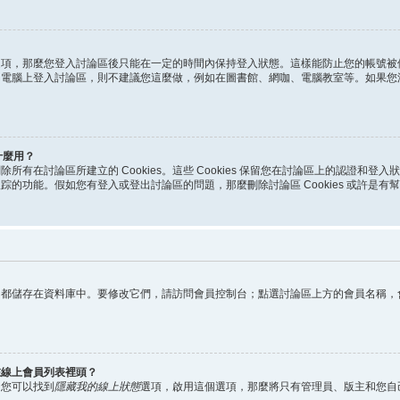
選項，那麼您登入討論區後只能在一定的時間內保持登入狀態。這樣能防止您的帳號被
的電腦上登入討論區，則不建議您這麼做，例如在圖書館、網咖、電腦教室等。如果您
什麼用？
指刪除所有在討論區所建立的 Cookies。這些 Cookies 保留您在討論區上的認證和
出跟踪的功能。假如您有登入或登出討論區的問題，那麼刪除討論區 Cookies 或許是有
）都儲存在資料庫中。要修改它們，請訪問會員控制台；點選討論區上方的會員名稱，
在線上會員列表裡頭？
，您可以找到
隱藏我的線上狀態
選項，啟用這個選項，那麼將只有管理員、版主和您自