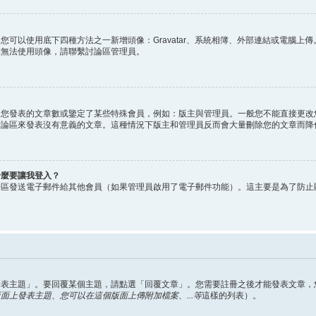
您可以使用底下四種方法之一新增頭像：Gravatar、系統相簿、外部連結或電腦上
您無法使用頭像，請聯繫討論區管理員。
明您發表的文章數或鑒定了某些特殊會員，例如：版主與管理員。一般您不能直接更改
討論區來發表沒有意義的文章。這種情況下版主和管理員反而會大量刪除您的文章而降
什麼要讓我登入？
論區發送電子郵件給其他會員（如果管理員啟用了電子郵件功能）。這主要是為了防止
？
發表主題」。要回覆某個主題，請點選「回覆文章」。您需要註冊之後才能發表文章，
面上發表主題、您可以在這個版面上傳附加檔案、...等
這樣的列表）。