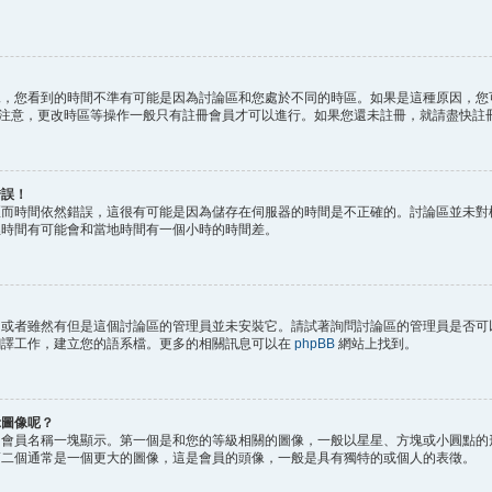
況，您看到的時間不準有可能是因為討論區和您處於不同的時區。如果是這種原因，您
。請注意，更改時區等操作一般只有註冊會員才可以進行。如果您還未註冊，就請盡快註
錯誤！
區而時間依然錯誤，這很有可能是因為儲存在伺服器的時間是不正確的。討論區並未對
裡時間有可能會和當地時間有一個小時的時間差。
，或者雖然有但是這個討論區的管理員並未安裝它。請試著詢問討論區的管理員是否可
翻譯工作，建立您的語系檔。更多的相關訊息可以在
phpBB
網站上找到。
示圖像呢？
和會員名稱一塊顯示。第一個是和您的等級相關的圖像，一般以星星、方塊或小圓點的
第二個通常是一個更大的圖像，這是會員的頭像，一般是具有獨特的或個人的表徵。