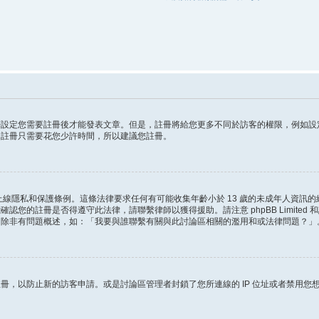
設定您需要註冊後才能發表文章。但是，註冊將給您更多不同於訪客的權限，例如設
等。註冊只需要花您少許時間，所以建議您註冊。
的兒童上線隱私和保護條例。這條法律要求任何有可能收集年齡小於 13 歲的未成年人資
認您的註冊是否得遵守此法律，請聯繫律師以獲得援助。請注意 phpBB Limited
，除非有問題概述，如：「我要與誰聯繫有關與此討論區相關的濫用和或法律問題？」
冊，以防止新的訪客申請。或是討論區管理者封鎖了您所連線的 IP 位址或者禁用您