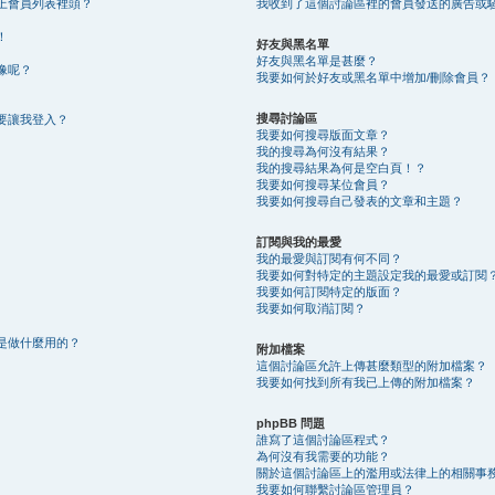
上會員列表裡頭？
我收到了這個討論區裡的會員發送的廣告或
！
好友與黑名單
好友與黑名單是甚麼？
像呢？
我要如何於好友或黑名單中增加/刪除會員？
搜尋討論區
要讓我登入？
我要如何搜尋版面文章？
我的搜尋為何沒有結果？
我的搜尋結果為何是空白頁！？
我要如何搜尋某位會員？
我要如何搜尋自己發表的文章和主題？
訂閱與我的最愛
我的最愛與訂閱有何不同？
我要如何對特定的主題設定我的最愛或訂閱
我要如何訂閱特定的版面？
我要如何取消訂閱？
是做什麼用的？
附加檔案
這個討論區允許上傳甚麼類型的附加檔案？
我要如何找到所有我已上傳的附加檔案？
phpBB 問題
誰寫了這個討論區程式？
為何沒有我需要的功能？
關於這個討論區上的濫用或法律上的相關事
我要如何聯繫討論區管理員？