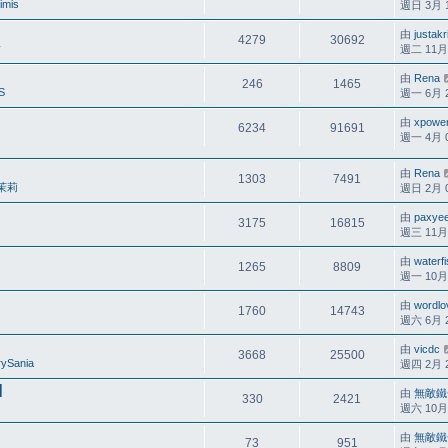
imis
週日 3月 13
由
justakr
4279
30692
y
週二 11月 2
由
Rena
246
1465
S
週一 6月 25
由
xpowe
6234
91691
週一 4月 07
由
Rena
1303
7491
茉莉
週日 2月 05
由
paxyee
3175
16815
週三 11月 0
由
waterf
1265
8809
週一 10月 2
由
wordlo
1760
14743
週六 6月 21
由
vicdc
3668
25500
rySania
週四 2月 26
]
由
無敵鐵
330
2421
週六 10月 1
由
無敵鐵
73
951