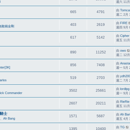
t
週六 11月 0
由
Tomca
665
4791
週二 2月 17
由
FIRE
403
2619
無敵鐵金剛
週四 9月 08
由
Cipher
617
5142
週五 11月 2
由
owo
890
11252
週二 12月 2
由
Anasta
856
7408
ter[3K]
週一 5月 25
由
ydh20
519
2703
arlos
週二 7月 26
由
lordlpg
3502
25661
ick Commander
週一 9月 25
由
RieRie
2607
20211
週五 11月 1
治者騎士
由
Ah Ba
1571
5687
、
Ah Bang
週五 4月 15
由
TG
1395
10400