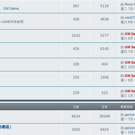
由
Rena
367
5116
、
GM Salma
週二 7月 01
由
sdu07
438
4639
e GM有同等效用
週六 8月 01
由
GM Sa
1542
5277
週六 6月 20
由
GM Sa
426
6140
週日 7月 05
由
GM Sa
106
404
週三 12月 2
由
GM Sa
155
1556
週一 8月 14
由
GM Sa
229
522
週三 1月 10
主題
文章
最後發表
由
garyw
6634
38349
週一 7月 06
助專區）
由
garyw
1650
9424
週一 5月 04