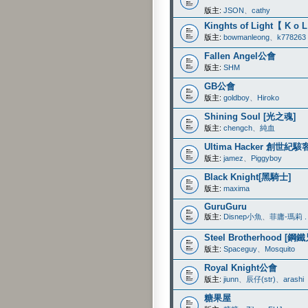
版主:
JSON
、
cathy
Kinghts of Light【 K o 
版主:
bowmanleong
、
k778263
Fallen Angel公會
版主:
SHM
GB公會
版主:
goldboy
、
Hiroko
Shining Soul [光之魂]
版主:
chengch
、
純血
Ultima Hacker 創世紀駭
版主:
jamez
、
Piggyboy
Black Knight[黑騎士]
版主:
maxima
GuruGuru
版主:
Disnep小魚
、
菲庸-瑪莉 . 
Steel Brotherhood [鋼
版主:
Spaceguy
、
Mosquito
Royal Knight公會
版主:
jiunn
、
辰仔(str)
、
arashi
糖果屋