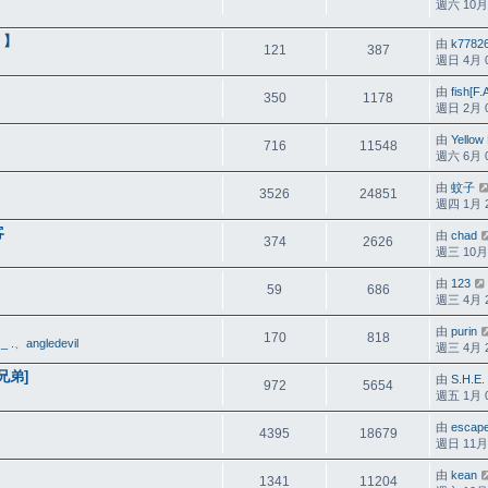
週六 10月 1
L 】
由
k7782
121
387
週日 4月 07
由
fish[F.
350
1178
週日 2月 05
由
Yellow
716
11548
週六 6月 09
由
蚊子
3526
24851
週四 1月 21
客
由
chad
374
2626
週三 10月 0
由
123
59
686
週三 4月 28
由
purin
170
818
_ .
、
angledevil
週三 4月 21
鐵兄弟]
由
S.H.E.
972
5654
週五 1月 08
由
escap
4395
18679
週日 11月 0
由
kean
1341
11204