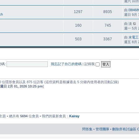
週六 10月 3
由
l38468
1297
8935
ch
週日 9月 16
由
淡
160
745
週一 5月 24
由
水電工
503
3367
週五 8月 28
密碼:
我忘記了自己的密碼
|
記得我
 位隱形會員以及 875 位訪客 (這些資料是根據過去 5 分鐘內使用者的活動記錄)
週日 2月 01, 2026 10:25 pm
]
主題 • 總共有
5694
位會員 • 我們的最新會員：
Kairay
問答集
•
管理團隊
•
刪除所有討論區 Co