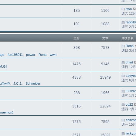
週二 12月 1
由
owo
135
1106
週六 12月 2
由
rabbit
101
1088
週三 2月 25
主題
文章
最後發表
由
Rena
368
7573
週日 3月 01
ge
、
fen198011
、
power
、
Rena
、
wwn
由
chad
1476
9146
M.G]
週日 12月 2
由
sayye
4338
25949
週六 6月 20
魚@w@
、
J.C.J.
、
Schneider
由
ETX92
288
1966
週五 1月 24
由
cg22
3316
22694
週四 7月 23
raemon)
由
shinm
1275
7595
週一 10月 0
由
jackyp
2571
15891