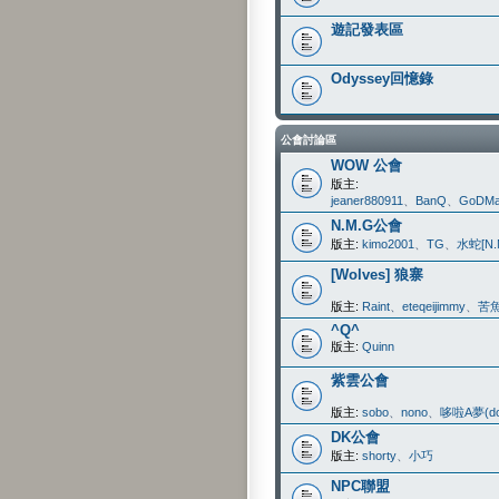
遊記發表區
Odyssey回憶錄
公會討論區
WOW 公會
版主:
jeaner880911
、
BanQ
、
GoDMa
N.M.G公會
版主:
kimo2001
、
TG
、
水蛇[N.
[Wolves] 狼寨
版主:
Raint
、
eteqeijimmy
、
苦
^Q^
版主:
Quinn
紫雲公會
版主:
sobo
、
nono
、
哆啦A夢(do
DK公會
版主:
shorty
、
小巧
NPC聯盟