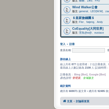
版主:
糖糖
、
Ziku
、
FHJ
Wind Walker公會
版主:
general
、
LEO[W.W]
、
za
＄皇家搶錢團＄
版主:
Flor
、
fatjeng
、
Andy
CoEquality[大同世界]
版主:
苦魚@w@
、
eustace
登入
•
註冊
會員名稱:
誰在線上
線上共有
877
位使用者：2 位註冊會員、0
最高線上人數記錄為
2108
人 [記錄時間：
註冊會員：
Bing [Bot]
,
Google [Bot]
顏色說明:
管理員
、
全域版主
統計資料
總共有
669071
篇文章 • 總共有
92485
個
主頁
討論區首頁