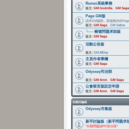
Runuo系統事務
版主:
GM Godzilla
、
GM Saga
Page GM版
請求GM協助，跟遊戲內的Pag
版主:
GM Saga
、
GM Salma
└── 帳號問題求助版
版主:
GM Saga
活動公告版
版主:
GM AllDay
主頁作者專欄
版主:
GM Saga
Odyssey司法部
版主:
GM Aron
、
GM Saga
公會留言版設定申請
版主:
GM Aron
、
GM Saga
玩家討論區
Odyssey市集版
新手討論版（新手問題求
*分類問題請PO至分區*