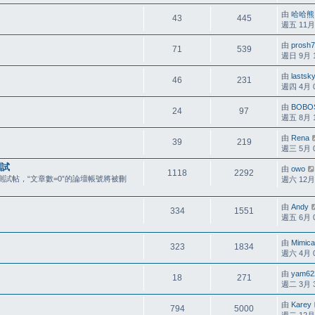
由
哈哈熊
43
445
週五 11月 0
由
prosh
71
539
週日 9月 12
由
lastsk
46
231
週四 4月 09
由
BOBO
24
97
週五 8月 11
由
Rena
39
219
週三 5月 09
測試
由
owo
1118
2292
試帖，“文章數=0”的論壇帳號將被刪
週六 12月 0
由
Andy
334
1551
週五 6月 05
由
Mimica
323
1834
週六 4月 04
由
yam62
18
271
週二 3月 30
由
Karey
794
5000