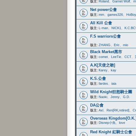
版主:
Roland
、
Garnet Wolf
、
m
Net power公會
版主:
mm
、
games326
、
HoBo
All Kill 公會
版主:
L-man
、
NICK1
、
K.C.BC
F.S warriors公會
版主:
ZHANG
、
Eric
、
mio
Black Market黑市
版主:
comet
、
LeeTie
、
CCT
、
A.K[天使之吻]
版主:
Karey
、
kay
K.S.公會
版主:
fardes
、
iaia
Wild Knight狂怒騎士團
版主:
Naoki
、
Jenny
、
G.D.
DA公會
版主:
Axl
、
Ren[RK,retired]
、
C
Overseas Kingdom[O.K.
版主:
Disnep小魚
、
love
Red Knight 紅騎士公會