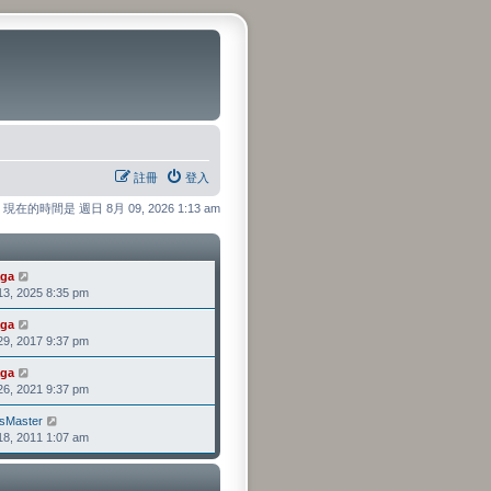
註冊
登入
現在的時間是 週日 8月 09, 2026 1:13 am
ga
檢
, 2025 8:35 pm
視
最
ga
檢
後
, 2017 9:37 pm
視
發
最
表
ga
檢
後
, 2021 9:37 pm
視
發
最
表
sMaster
檢
後
, 2011 1:07 am
視
發
最
表
後
發