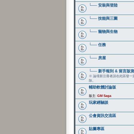
└── 安裝與登陸
└── 技能與三圍
└── 寵物與生物
└── 任務
└── 房屋
└── 新手報到 & 留言版
※ 論壇新注冊者請在此區發一測
除。
輔助軟體討論版
版主:
GM Saga
玩家經驗談
公會資訊交流區
貼圖專區