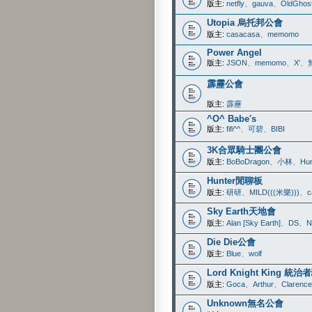
版主:
netfly
、
gauva
、
OldGhos
Utopia 烏托邦公會
版主:
casacasa
、
memomo
Power Angel
版主:
JSON
、
memomo
、
X'
、
霹靂公會
版主:
霹靂
^O^ Babe's
版主:
fifi^^
、
可碧
、
BIBI
3K合眾騎士團公會
版主:
BoBoDragon
、
小林
、
Hun
Hunter閒聊板
版主:
研研
、
MILD(((米樂)))
、
c
Sky Earth天地會
版主:
Alan [Sky Earth]
、
DS
、
N
Die Die公會
版主:
Blue
、
wolf
Lord Knight King 統
版主:
Goca
、
Arthur
、
Clarence
Unknown無名公會