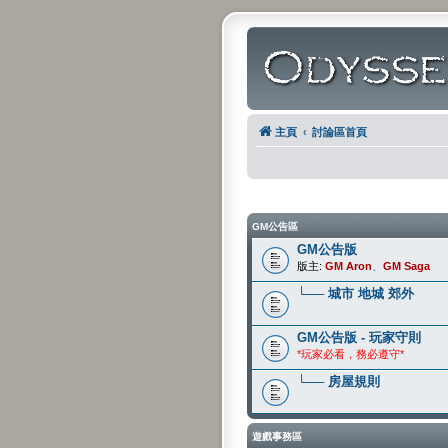
主頁
討論區首頁
GM公告區
GM公告版
版主:
GM Aron
、
GM Saga
└── 城市 地城 郊外
GM公告版 - 玩家守則
*玩家必看，務必遵守*
└── 房屋規則
遊戲事務區