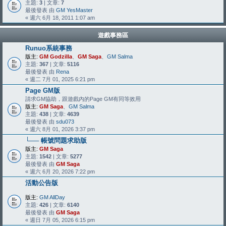
主題:
3
| 文章:
7
最後發表 由
GM YesMaster
« 週六 6月 18, 2011 1:07 am
遊戲事務區
Runuo系統事務
版主:
GM Godzilla
、
GM Saga
、
GM Salma
主題:
367
| 文章:
5116
最後發表 由
Rena
« 週二 7月 01, 2025 6:21 pm
Page GM版
請求GM協助，跟遊戲內的Page GM有同等效用
版主:
GM Saga
、
GM Salma
主題:
438
| 文章:
4639
最後發表 由
sdu073
« 週六 8月 01, 2026 3:37 pm
└── 帳號問題求助版
版主:
GM Saga
主題:
1542
| 文章:
5277
最後發表 由
GM Saga
« 週六 6月 20, 2026 7:22 pm
活動公告版
版主:
GM AllDay
主題:
426
| 文章:
6140
最後發表 由
GM Saga
« 週日 7月 05, 2026 6:15 pm