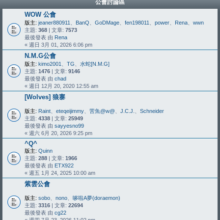
公會討論區
WOW 公會
版主:
jeaner880911
、
BanQ
、
GoDMage
、
fen198011
、
power
、
Rena
、
wwn
主題:
368
| 文章:
7573
最後發表 由
Rena
« 週日 3月 01, 2026 6:06 pm
N.M.G公會
版主:
kimo2001
、
TG
、
水蛇[N.M.G]
主題:
1476
| 文章:
9146
最後發表 由
chad
« 週日 12月 20, 2020 12:55 am
[Wolves] 狼寨
版主:
Raint
、
eteqeijimmy
、
苦魚@w@
、
J.C.J.
、
Schneider
主題:
4338
| 文章:
25949
最後發表 由
sayyesno99
« 週六 6月 20, 2026 9:25 pm
^Q^
版主:
Quinn
主題:
288
| 文章:
1966
最後發表 由
ETX922
« 週五 1月 24, 2025 10:00 am
紫雲公會
版主:
sobo
、
nono
、
哆啦A夢(doraemon)
主題:
3316
| 文章:
22694
最後發表 由
cg22