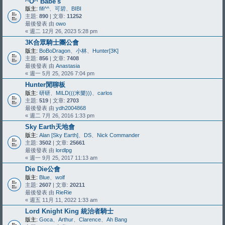
^O^ Babe's
版主:
fifi^^
、
可碧
、
BIBI
主題:
890
| 文章:
11252
最後發表 由
owo
« 週二 12月 26, 2023 5:28 pm
3K合眾騎士團公會
版主:
BoBoDragon
、
小林
、
Hunter[3K]
主題:
856
| 文章:
7408
最後發表 由
Anastasia
« 週一 5月 25, 2026 7:04 pm
Hunter閒聊板
版主:
研研
、
MILD(((米樂)))
、
carlos
主題:
519
| 文章:
2703
最後發表 由
ydh2004868
« 週二 7月 26, 2016 1:33 pm
Sky Earth天地會
版主:
Alan [Sky Earth]
、
DS
、
Nick Commander
主題:
3502
| 文章:
25661
最後發表 由
lordlpg
« 週一 9月 25, 2017 11:13 am
Die Die公會
版主:
Blue
、
wolf
主題:
2607
| 文章:
20211
最後發表 由
RieRie
« 週五 11月 11, 2022 1:33 am
Lord Knight King 統治者騎士
版主:
Goca
、
Arthur
、
Clarence
、
Ah Bang