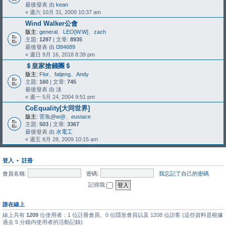
最後發表 由
kean
« 週六 10月 31, 2009 10:37 am
Wind Walker公會
版主:
general
、
LEO[W.W]
、
zach
主題:
1297
| 文章:
8935
最後發表 由
l384689
« 週日 9月 16, 2018 8:39 pm
＄皇家搶錢團＄
版主:
Flor
、
fatjeng
、
Andy
主題:
160
| 文章:
745
最後發表 由
淡
« 週一 5月 24, 2004 9:51 pm
CoEquality[大同世界]
版主:
苦魚@w@
、
eustace
主題:
503
| 文章:
3367
最後發表 由
水電工
« 週五 8月 28, 2009 10:15 am
登入
•
註冊
會員名稱:
密碼:
我忘記了自己的密碼
記得我
誰在線上
線上共有
1209
位使用者：1 位註冊會員、0 位隱形會員以及 1208 位訪客 (這些資料是根據
過去 5 分鐘內使用者的活動記錄)