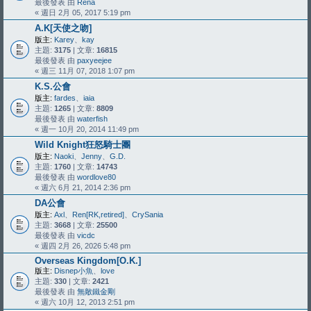
最後發表 由
Rena
« 週日 2月 05, 2017 5:19 pm
A.K[天使之吻]
版主:
Karey
、
kay
主題:
3175
| 文章:
16815
最後發表 由
paxyeejee
« 週三 11月 07, 2018 1:07 pm
K.S.公會
版主:
fardes
、
iaia
主題:
1265
| 文章:
8809
最後發表 由
waterfish
« 週一 10月 20, 2014 11:49 pm
Wild Knight狂怒騎士團
版主:
Naoki
、
Jenny
、
G.D.
主題:
1760
| 文章:
14743
最後發表 由
wordlove80
« 週六 6月 21, 2014 2:36 pm
DA公會
版主:
Axl
、
Ren[RK,retired]
、
CrySania
主題:
3668
| 文章:
25500
最後發表 由
vicdc
« 週四 2月 26, 2026 5:48 pm
Overseas Kingdom[O.K.]
版主:
Disnep小魚
、
love
主題:
330
| 文章:
2421
最後發表 由
無敵鐵金剛
« 週六 10月 12, 2013 2:51 pm