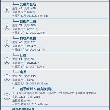
└── 安裝與登陸
主題:
43
| 文章:
445
最後發表 由
哈哈熊
« 週五 11月 06, 2020 6:04 pm
└── 技能與三圍
主題:
71
| 文章:
539
最後發表 由
prosh777
« 週日 9月 12, 2021 9:08 am
└── 寵物與生物
主題:
46
| 文章:
231
最後發表 由
lastsky
« 週四 4月 09, 2020 4:37 am
└── 任務
主題:
24
| 文章:
97
最後發表 由
BOBOSP
« 週五 8月 11, 2017 6:26 pm
└── 房屋
主題:
39
| 文章:
219
最後發表 由
Rena
« 週三 5月 09, 2018 10:38 am
└── 新手報到 & 留言版測試
※ 論壇新注冊者請在此區發一測試帖，“文章數=0”的論壇帳號將被刪除。
主題:
1118
| 文章:
2292
最後發表 由
owo
« 週六 12月 06, 2025 4:07 pm
輔助軟體討論版