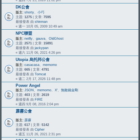
« 週四 7月 23, 2026 11:02 pm
DK公會
版主:
shorty
、
小巧
主題:
1275
| 文章:
7595
最後發表 由
shinman
« 週一 10月 05, 2009 10:49 am
NPC聯盟
版主:
netfly
、
gauva
、
OldGhost
主題:
2571
| 文章:
15891
最後發表 由
jackypan
« 週六 11月 06, 2021 4:26 pm
Utopia 烏托邦公會
版主:
casacasa
、
memomo
主題:
665
| 文章:
4791
最後發表 由
Tomcat
« 週二 2月 17, 2026 11:48 pm
Power Angel
版主:
JSON
、
memomo
、
X'
、
無敵鐵金剛
主題:
403
| 文章:
2619
最後發表 由
FIRE
« 週四 9月 08, 2016 2:04 pm
霹靂公會
版主:
霹靂
主題:
617
| 文章:
5142
最後發表 由
Cipher
« 週五 11月 26, 2021 2:31 pm