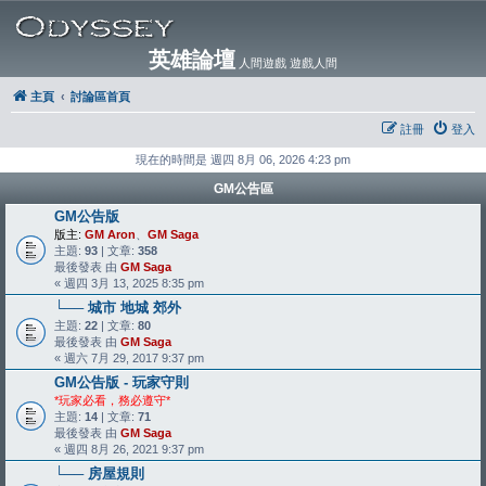
英雄論壇
人間遊戲 遊戲人間
主頁
討論區首頁
註冊
登入
現在的時間是 週四 8月 06, 2026 4:23 pm
GM公告區
GM公告版
版主:
GM Aron
、
GM Saga
主題:
93
| 文章:
358
最後發表 由
GM Saga
« 週四 3月 13, 2025 8:35 pm
└── 城市 地城 郊外
主題:
22
| 文章:
80
最後發表 由
GM Saga
« 週六 7月 29, 2017 9:37 pm
GM公告版 - 玩家守則
*玩家必看，務必遵守*
主題:
14
| 文章:
71
最後發表 由
GM Saga
« 週四 8月 26, 2021 9:37 pm
└── 房屋規則