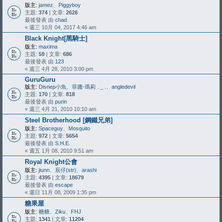
版主:
jamez
、
Piggyboy
主題:
374
| 文章:
2626
最後發表 由
chad
« 週三 10月 04, 2017 4:46 am
Black Knight[黑騎士]
版主:
maxima
主題:
59
| 文章:
686
最後發表 由
123
« 週三 4月 28, 2010 3:00 pm
GuruGuru
版主:
Disnep小魚
、
菲庸-瑪莉 . _ .
、
angledevil
主題:
170
| 文章:
818
最後發表 由
purin
« 週三 4月 21, 2010 10:10 am
Steel Brotherhood [鋼鐵兄弟]
版主:
Spaceguy
、
Mosquito
主題:
972
| 文章:
5654
最後發表 由
S.H.E.
« 週五 1月 08, 2010 9:51 am
Royal Knight公會
版主:
jiunn
、
辰仔(str)
、
arashi
主題:
4395
| 文章:
18679
最後發表 由
escape
« 週日 11月 08, 2009 1:35 pm
糖果屋
版主:
糖糖
、
Ziku
、
FHJ
主題:
1341
| 文章:
11204