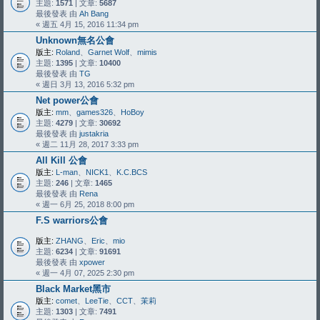
主題:
1571
| 文章:
5687
最後發表 由
Ah Bang
« 週五 4月 15, 2016 11:34 pm
Unknown無名公會
版主:
Roland
、
Garnet Wolf
、
mimis
主題:
1395
| 文章:
10400
最後發表 由
TG
« 週日 3月 13, 2016 5:32 pm
Net power公會
版主:
mm
、
games326
、
HoBoy
主題:
4279
| 文章:
30692
最後發表 由
justakria
« 週二 11月 28, 2017 3:33 pm
All Kill 公會
版主:
L-man
、
NICK1
、
K.C.BCS
主題:
246
| 文章:
1465
最後發表 由
Rena
« 週一 6月 25, 2018 8:00 pm
F.S warriors公會
版主:
ZHANG
、
Eric
、
mio
主題:
6234
| 文章:
91691
最後發表 由
xpower
« 週一 4月 07, 2025 2:30 pm
Black Market黑市
版主:
comet
、
LeeTie
、
CCT
、
茉莉
主題:
1303
| 文章:
7491