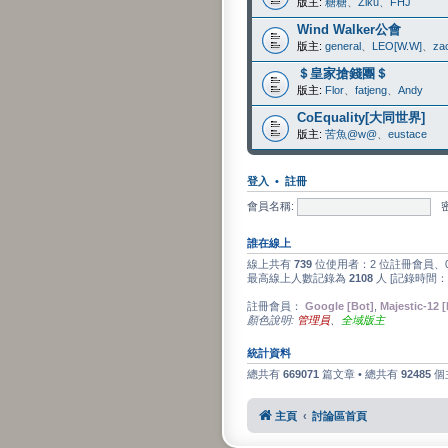
版主:
糖糖
、
Ziku
、
FHJ
Wind Walker公會
版主:
general
、
LEO[W.W]
、
za
＄皇家搶錢團＄
版主:
Flor
、
fatjeng
、
Andy
CoEquality[大同世界]
版主:
苦魚@w@
、
eustace
登入
•
註冊
會員名稱:
誰在線上
線上共有
739
位使用者：2 位註冊會員、0
最高線上人數記錄為
2108
人 [記錄時間：
註冊會員：
Google [Bot]
,
Majestic-12 
顏色說明:
管理員
、
全域版主
統計資料
總共有
669071
篇文章 • 總共有
92485
個
主頁
討論區首頁