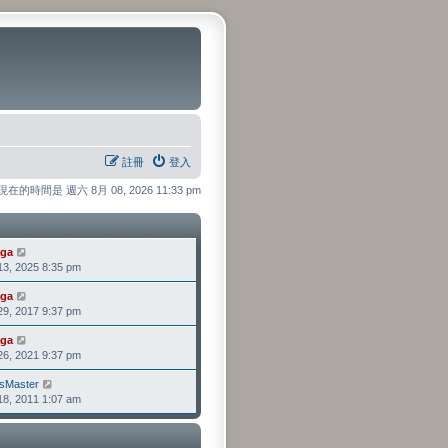
註冊
登入
現在的時間是 週六 8月 08, 2026 11:33 pm
ga
檢
, 2025 8:35 pm
視
最
ga
檢
後
, 2017 9:37 pm
視
發
最
表
ga
檢
後
, 2021 9:37 pm
視
發
最
表
sMaster
檢
後
, 2011 1:07 am
視
發
最
表
後
發