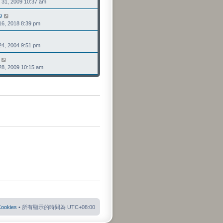
1, 2009 10:37 am
視
發
最
表
9
檢
後
, 2018 8:39 pm
視
發
最
表
檢
後
, 2004 9:51 pm
視
發
最
表
檢
後
, 2009 10:15 am
視
發
最
表
後
發
表
okies
• 所有顯示的時間為
UTC+08:00