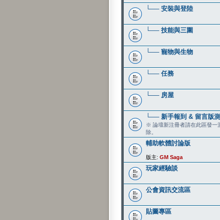
└── 安裝與登陸
└── 技能與三圍
└── 寵物與生物
└── 任務
└── 房屋
└── 新手報到 & 留言版
※ 論壇新注冊者請在此區發一測
除。
輔助軟體討論版
版主:
GM Saga
玩家經驗談
公會資訊交流區
貼圖專區