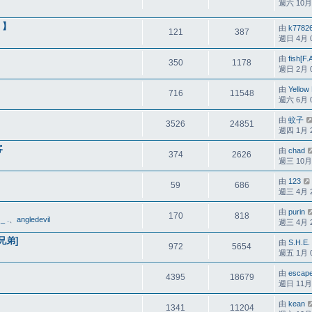
週六 10月 1
L 】
由
k7782
121
387
週日 4月 07
由
fish[F.
350
1178
週日 2月 05
由
Yellow
716
11548
週六 6月 09
由
蚊子
3526
24851
週四 1月 21
客
由
chad
374
2626
週三 10月 0
由
123
59
686
週三 4月 28
由
purin
170
818
_ .
、
angledevil
週三 4月 21
鐵兄弟]
由
S.H.E.
972
5654
週五 1月 08
由
escap
4395
18679
週日 11月 0
由
kean
1341
11204