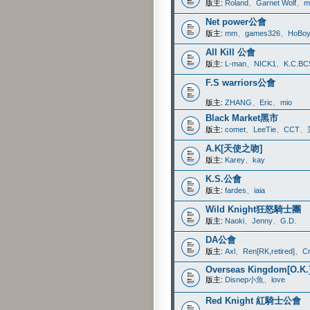
版主:
Roland
、
Garnet Wolf
、
m
Net power公會
版主:
mm
、
games326
、
HoBo
All Kill 公會
版主:
L-man
、
NICK1
、
K.C.BC
F.S warriors公會
版主:
ZHANG
、
Eric
、
mio
Black Market黑市
版主:
comet
、
LeeTie
、
CCT
、
A.K[天使之吻]
版主:
Karey
、
kay
K.S.公會
版主:
fardes
、
iaia
Wild Knight狂怒騎士團
版主:
Naoki
、
Jenny
、
G.D.
DA公會
版主:
Axl
、
Ren[RK,retired]
、
C
Overseas Kingdom[O.K.
版主:
Disnep小魚
、
love
Red Knight 紅騎士公會