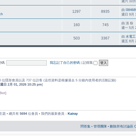
週六 10月 3
由
l38468
1297
8935
ch
週日 9月 16
由
淡
160
745
週一 5月 24
由
水電工
503
3367
週五 8月 28
密碼:
我忘記了自己的密碼
|
記得我
 位隱形會員以及 737 位訪客 (這些資料是根據過去 5 分鐘內使用者的活動記錄)
週日 2月 01, 2026 10:25 pm
]
[Bot]
主題 • 總共有
5694
位會員 • 我們的最新會員：
Kairay
問答集
•
管理團隊
•
刪除所有討論區 Co