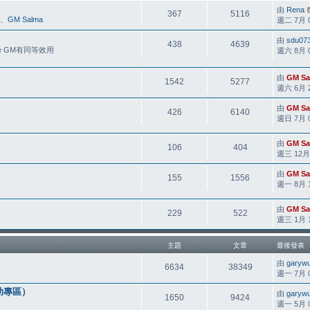
由
Rena
367
5116
、
GM Salma
週二 7月 01
由
sdu07
438
4639
e GM有同等效用
週六 8月 01
由
GM Sa
1542
5277
週六 6月 20
由
GM Sa
426
6140
週日 7月 05
由
GM Sa
106
404
週三 12月 2
由
GM Sa
155
1556
週一 8月 14
由
GM Sa
229
522
週三 1月 10
主題
文章
最後發表
由
garyw
6634
38349
週一 7月 06
助專區）
由
garyw
1650
9424
週一 5月 04