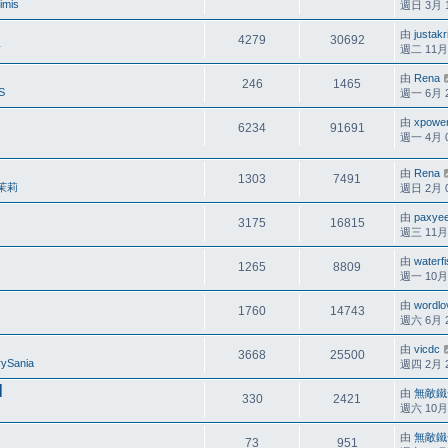
imis
週日 3月 13
由
justakr
4279
30692
y
週二 11月 2
由
Rena
246
1465
S
週一 6月 25
由
xpowe
6234
91691
週一 4月 07
由
Rena
1303
7491
茉莉
週日 2月 05
由
paxyee
3175
16815
週三 11月 0
由
waterf
1265
8809
週一 10月 2
由
wordlo
1760
14743
週六 6月 21
由
vicdc
3668
25500
rySania
週四 2月 26
]
由
無敵鐵
330
2421
週六 10月 1
由
無敵鐵
73
951