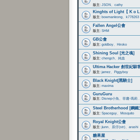
版主:
JSON
、
cathy
Kinghts of Light【 K o 
版主:
bowmanleong
、
k778263
Fallen Angel公會
版主:
SHM
GB公會
版主:
goldboy
、
Hiroko
Shining Soul [光之魂]
版主:
chengch
、
純血
Ultima Hacker 創世紀駭
版主:
jamez
、
Piggyboy
Black Knight[黑騎士]
版主:
maxima
GuruGuru
版主:
Disnep小魚
、
菲庸-瑪莉 . 
Steel Brotherhood [鋼
版主:
Spaceguy
、
Mosquito
Royal Knight公會
版主:
jiunn
、
辰仔(str)
、
arashi
糖果屋