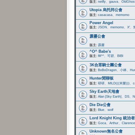
版主:
netfly
、
gauva
、
OldGhos
Utopia 烏托邦公會
版主:
casacasa
、
memomo
Power Angel
版主:
JSON
、
memomo
、
X'
、
霹靂公會
版主:
霹靂
^O^ Babe's
版主:
fifi^^
、
可碧
、
BIBI
3K合眾騎士團公會
版主:
BoBoDragon
、
小林
、
Hun
Hunter閒聊板
版主:
研研
、
MILD(((米樂)))
、
c
Sky Earth天地會
版主:
Alan [Sky Earth]
、
DS
、
N
Die Die公會
版主:
Blue
、
wolf
Lord Knight King 統
版主:
Goca
、
Arthur
、
Clarence
Unknown無名公會