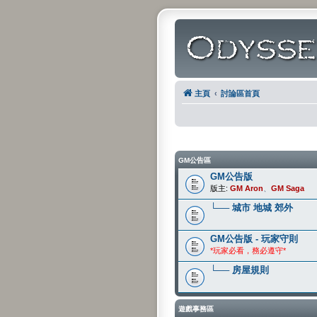
主頁
討論區首頁
GM公告區
GM公告版
版主:
GM Aron
、
GM Saga
└── 城市 地城 郊外
GM公告版 - 玩家守則
*玩家必看，務必遵守*
└── 房屋規則
遊戲事務區