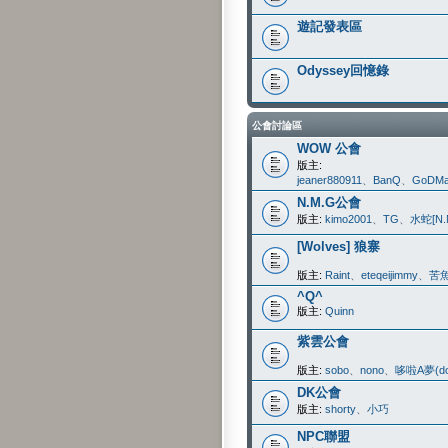
遊記發表區
Odyssey回憶錄
公會討論區
WOW 公會
版主:
jeaner880911
、
BanQ
、
GoDMa
N.M.G公會
版主:
kimo2001
、
TG
、
水蛇[N.
[Wolves] 狼寨
版主:
Raint
、
eteqeijimmy
、
苦
^Q^
版主:
Quinn
紫雲公會
版主:
sobo
、
nono
、
哆啦A夢(do
DK公會
版主:
shorty
、
小巧
NPC聯盟