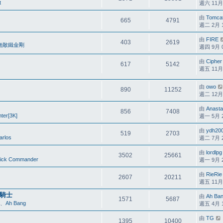
t
週六 11月 0
由
Tomca
665
4791
週二 2月 17
由
FIRE
403
2619
無敵鐵金剛
週四 9月 08
由
Cipher
617
5142
週五 11月 2
由
owo
890
11252
週二 12月 2
由
Anasta
856
7408
ter[3K]
週一 5月 25
由
ydh20
519
2703
arlos
週二 7月 26
由
lordlpg
3502
25661
ick Commander
週一 9月 25
由
RieRie
2607
20211
週五 11月 1
治者騎士
由
Ah Ba
1571
5687
、
Ah Bang
週五 4月 15
由
TG
1395
10400