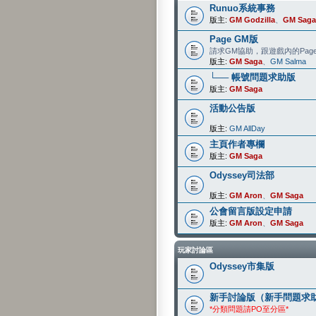
Runuo系統事務
版主:
GM Godzilla
、
GM Saga
Page GM版
請求GM協助，跟遊戲內的Pag
版主:
GM Saga
、
GM Salma
└── 帳號問題求助版
版主:
GM Saga
活動公告版
版主:
GM AllDay
主頁作者專欄
版主:
GM Saga
Odyssey司法部
版主:
GM Aron
、
GM Saga
公會留言版設定申請
版主:
GM Aron
、
GM Saga
玩家討論區
Odyssey市集版
新手討論版（新手問題求
*分類問題請PO至分區*