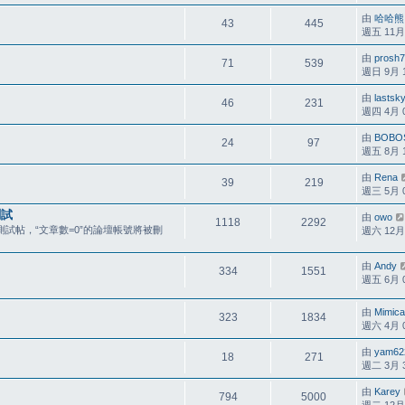
由
哈哈熊
43
445
週五 11月 0
由
prosh
71
539
週日 9月 12
由
lastsk
46
231
週四 4月 09
由
BOBO
24
97
週五 8月 11
由
Rena
39
219
週三 5月 09
測試
由
owo
1118
2292
試帖，“文章數=0”的論壇帳號將被刪
週六 12月 0
由
Andy
334
1551
週五 6月 05
由
Mimica
323
1834
週六 4月 04
由
yam62
18
271
週二 3月 30
由
Karey
794
5000