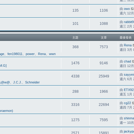
週二 12月 1
由
owo
135
1106
週六 12月 2
由
rabbit
101
1088
週三 2月 25
主題
文章
最後發表
由
Rena
368
7573
週日 3月 01
ge
、
fen198011
、
power
、
Rena
、
wwn
由
chad
1476
9146
M.G]
週日 12月 2
由
sayye
4338
25949
週六 6月 20
魚@w@
、
J.C.J.
、
Schneider
由
ETX92
288
1966
週五 1月 24
由
cg22
3316
22694
週四 7月 23
raemon)
由
shinm
1275
7595
週一 10月 0
由
jackyp
2571
15891