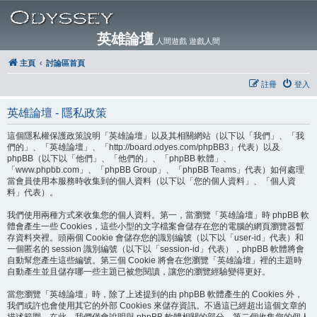
英雄論壇
人間遊戲 遊戲人間
主頁
討論區首頁
註冊
登入
英雄論壇 - 隱私政策
這個隱私權保護政策說明「英雄論壇」以及其相關網站（以下以「我們」、「我
們的」、「英雄論壇」、「http://board.odyes.com/phpBB3」代表）以及
phpBB（以下以「他們」、「他們的」、「phpBB 軟體」、
「www.phpbb.com」、「phpBB Group」、「phpBB Teams」代表）如何處理
當會員使用本服務時收集到的個人資料（以下以「您的個人資料」、「個人資
料」代表）。
我們使用兩種方式來收集您的個人資料。第一，當瀏覽「英雄論壇」時 phpBB 軟
體會產生一些 Cookies，這些小型的文字檔案會儲存在您的電腦的網頁瀏覽器暫
存資料夾裡。頭兩個 Cookie 會儲存您的識別編號（以下以「user-id」代表）和
一個匿名的 session 識別編號（以下以「session-id」代表），phpBB 軟體將會
自動幫您產生這些編號。第三個 Cookie 將會在您瀏覽「英雄論壇」裡的主題時
自動產生並且儲存哪一些主題已被您閱讀，讓您的瀏覽經驗變得更好。
當您瀏覽「英雄論壇」時，除了上述提到的由 phpBB 軟體產生的 Cookies 外，
我們或許也會使用其它的外部 Cookies 來儲存資訊。不過這已經超出這個文章的