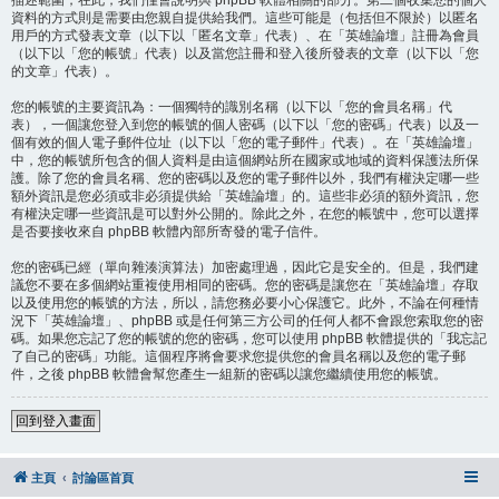
描述範圍，在此，我們僅會說明與 phpBB 軟體相關的部分。第二個收集您的個人
資料的方式則是需要由您親自提供給我們。這些可能是（包括但不限於）以匿名
用戶的方式發表文章（以下以「匿名文章」代表）、在「英雄論壇」註冊為會員
（以下以「您的帳號」代表）以及當您註冊和登入後所發表的文章（以下以「您
的文章」代表）。
您的帳號的主要資訊為：一個獨特的識別名稱（以下以「您的會員名稱」代
表），一個讓您登入到您的帳號的個人密碼（以下以「您的密碼」代表）以及一
個有效的個人電子郵件位址（以下以「您的電子郵件」代表）。在「英雄論壇」
中，您的帳號所包含的個人資料是由這個網站所在國家或地域的資料保護法所保
護。除了您的會員名稱、您的密碼以及您的電子郵件以外，我們有權決定哪一些
額外資訊是您必須或非必須提供給「英雄論壇」的。這些非必須的額外資訊，您
有權決定哪一些資訊是可以對外公開的。除此之外，在您的帳號中，您可以選擇
是否要接收來自 phpBB 軟體內部所寄發的電子信件。
您的密碼已經（單向雜湊演算法）加密處理過，因此它是安全的。但是，我們建
議您不要在多個網站重複使用相同的密碼。您的密碼是讓您在「英雄論壇」存取
以及使用您的帳號的方法，所以，請您務必要小心保護它。此外，不論在何種情
況下「英雄論壇」、phpBB 或是任何第三方公司的任何人都不會跟您索取您的密
碼。如果您忘記了您的帳號的您的密碼，您可以使用 phpBB 軟體提供的「我忘記
了自己的密碼」功能。這個程序將會要求您提供您的會員名稱以及您的電子郵
件，之後 phpBB 軟體會幫您產生一組新的密碼以讓您繼續使用您的帳號。
回到登入畫面
主頁
討論區首頁