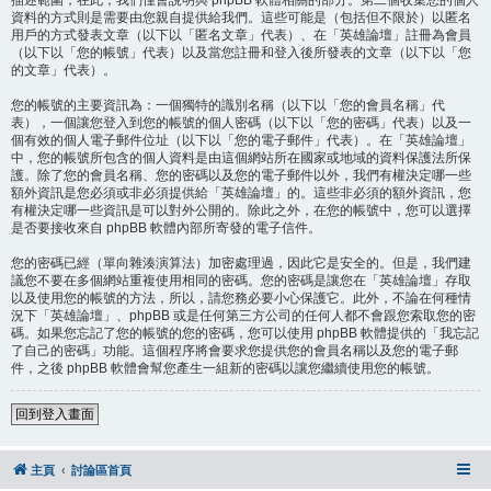
描述範圍，在此，我們僅會說明與 phpBB 軟體相關的部分。第二個收集您的個人
資料的方式則是需要由您親自提供給我們。這些可能是（包括但不限於）以匿名
用戶的方式發表文章（以下以「匿名文章」代表）、在「英雄論壇」註冊為會員
（以下以「您的帳號」代表）以及當您註冊和登入後所發表的文章（以下以「您
的文章」代表）。
您的帳號的主要資訊為：一個獨特的識別名稱（以下以「您的會員名稱」代
表），一個讓您登入到您的帳號的個人密碼（以下以「您的密碼」代表）以及一
個有效的個人電子郵件位址（以下以「您的電子郵件」代表）。在「英雄論壇」
中，您的帳號所包含的個人資料是由這個網站所在國家或地域的資料保護法所保
護。除了您的會員名稱、您的密碼以及您的電子郵件以外，我們有權決定哪一些
額外資訊是您必須或非必須提供給「英雄論壇」的。這些非必須的額外資訊，您
有權決定哪一些資訊是可以對外公開的。除此之外，在您的帳號中，您可以選擇
是否要接收來自 phpBB 軟體內部所寄發的電子信件。
您的密碼已經（單向雜湊演算法）加密處理過，因此它是安全的。但是，我們建
議您不要在多個網站重複使用相同的密碼。您的密碼是讓您在「英雄論壇」存取
以及使用您的帳號的方法，所以，請您務必要小心保護它。此外，不論在何種情
況下「英雄論壇」、phpBB 或是任何第三方公司的任何人都不會跟您索取您的密
碼。如果您忘記了您的帳號的您的密碼，您可以使用 phpBB 軟體提供的「我忘記
了自己的密碼」功能。這個程序將會要求您提供您的會員名稱以及您的電子郵
件，之後 phpBB 軟體會幫您產生一組新的密碼以讓您繼續使用您的帳號。
回到登入畫面
主頁
討論區首頁