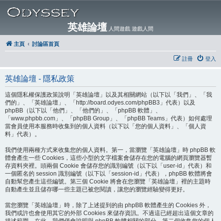
英雄論壇
人間遊戲 遊戲人間
主頁
討論區首頁
註冊
登入
英雄論壇 - 隱私政策
這個隱私權保護政策說明「英雄論壇」以及其相關網站（以下以「我們」、「我
們的」、「英雄論壇」、「http://board.odyes.com/phpBB3」代表）以及
phpBB（以下以「他們」、「他們的」、「phpBB 軟體」、
「www.phpbb.com」、「phpBB Group」、「phpBB Teams」代表）如何處理
當會員使用本服務時收集到的個人資料（以下以「您的個人資料」、「個人資
料」代表）。
我們使用兩種方式來收集您的個人資料。第一，當瀏覽「英雄論壇」時 phpBB 軟
體會產生一些 Cookies，這些小型的文字檔案會儲存在您的電腦的網頁瀏覽器暫
存資料夾裡。頭兩個 Cookie 會儲存您的識別編號（以下以「user-id」代表）和
一個匿名的 session 識別編號（以下以「session-id」代表），phpBB 軟體將會
自動幫您產生這些編號。第三個 Cookie 將會在您瀏覽「英雄論壇」裡的主題時
自動產生並且儲存哪一些主題已被您閱讀，讓您的瀏覽經驗變得更好。
當您瀏覽「英雄論壇」時，除了上述提到的由 phpBB 軟體產生的 Cookies 外，
我們或許也會使用其它的外部 Cookies 來儲存資訊。不過這已經超出這個文章的