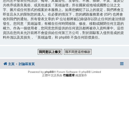
您同意不發表任何誹謗、侮辱、具威脅性、攻擊性、不雅、猥褻、不實、違反公
共秩序或善良風俗、或其他違反「英雄論壇」所在國家或地域或國際公法之文
字、圖片或任何形式的檔案於本服務上。如果您觸犯了以上的規定，我們將會立
即並且永久的限制您的進入。在必要的情況下，您的網路服務業者 (ISP) 也將會
收到我們的通知。所有發表文章的 IP 位址都將被記錄儲存以防止任何的違法情節
發生。您同意「英雄論壇」有權在任何時間移除、修改、移動或關閉任何主題的
權力。作為一個使用者，您同意您所提供的任何資訊都將被存入資料庫中。這些
資訊在您尚未允許前將不會提供給任何第三方公司，對於因駭客入侵所造成的資
料外洩以及其損失，「英雄論壇」和 phpBB 不負任何賠償責任。
主頁
討論區首頁
Powered by
phpBB
® Forum Software © phpBB Limited
正體中文語系由
竹貓星球
維護製作