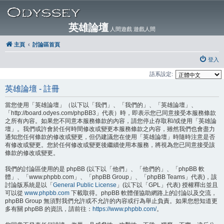
英雄論壇
人間遊戲 遊戲人間
主頁
討論區首頁
登入
語系設定:
英雄論壇 - 註冊
當您使用「英雄論壇」（以下以「我們」、「我們的」、「英雄論壇」、
「http://board.odyes.com/phpBB3」代表）時，即表示您已同意接受本服務條款
之所有內容。如果您不同意本服務條款的內容，請您停止存取和/或使用「英雄論
壇」。我們或許會於任何時間修改或變更本服務條款之內容，雖然我們也會盡力
通知您任何條款的修改或變更，但仍建議您在使用「英雄論壇」時隨時注意是否
有修改或變更。您於任何修改或變更後繼續使用本服務，將視為您已同意接受該
條款的修改或變更。
我們的討論區使用的是 phpBB (以下以「他們」、「他們的」、「phpBB 軟
體」、「www.phpbb.com」、「phpBB Group」、「phpBB Teams」代表)，該
討論版系統是以「
General Public License
」(以下以「GPL」代表) 授權釋出並且
可以從
www.phpbb.com
下載取得。phpBB 軟體僅協助網路上的討論以及交流，
phpBB Group 無須對我們允許或不允許的內容或行為舉止負責。如果您想知道更
多有關 phpBB 的資訊，請前往：
https://www.phpbb.com/
。