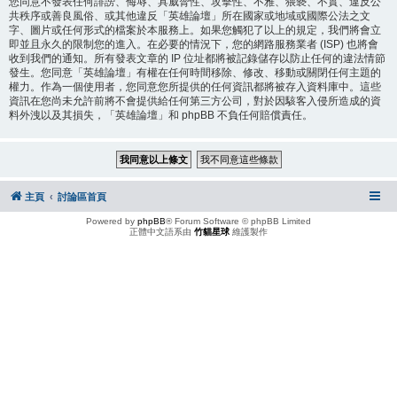
您同意不發表任何誹謗、侮辱、具威脅性、攻擊性、不雅、猥褻、不實、違反公
共秩序或善良風俗、或其他違反「英雄論壇」所在國家或地域或國際公法之文
字、圖片或任何形式的檔案於本服務上。如果您觸犯了以上的規定，我們將會立
即並且永久的限制您的進入。在必要的情況下，您的網路服務業者 (ISP) 也將會
收到我們的通知。所有發表文章的 IP 位址都將被記錄儲存以防止任何的違法情節
發生。您同意「英雄論壇」有權在任何時間移除、修改、移動或關閉任何主題的
權力。作為一個使用者，您同意您所提供的任何資訊都將被存入資料庫中。這些
資訊在您尚未允許前將不會提供給任何第三方公司，對於因駭客入侵所造成的資
料外洩以及其損失，「英雄論壇」和 phpBB 不負任何賠償責任。
主頁
討論區首頁
Powered by
phpBB
® Forum Software © phpBB Limited
正體中文語系由
竹貓星球
維護製作