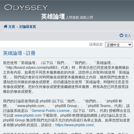
英雄論壇
人間遊戲 遊戲人間
主頁
討論區首頁
登入
語系設定:
英雄論壇 - 註冊
當您使用「英雄論壇」（以下以「我們」、「我們的」、「英雄論壇」、
「http://board.odyes.com/phpBB3」代表）時，即表示您已同意接受本服務條款
之所有內容。如果您不同意本服務條款的內容，請您停止存取和/或使用「英雄論
壇」。我們或許會於任何時間修改或變更本服務條款之內容，雖然我們也會盡力
通知您任何條款的修改或變更，但仍建議您在使用「英雄論壇」時隨時注意是否
有修改或變更。您於任何修改或變更後繼續使用本服務，將視為您已同意接受該
條款的修改或變更。
我們的討論區使用的是 phpBB (以下以「他們」、「他們的」、「phpBB 軟
體」、「www.phpbb.com」、「phpBB Group」、「phpBB Teams」代表)，該
討論版系統是以「
General Public License
」(以下以「GPL」代表) 授權釋出並且
可以從
www.phpbb.com
下載取得。phpBB 軟體僅協助網路上的討論以及交流，
phpBB Group 無須對我們允許或不允許的內容或行為舉止負責。如果您想知道更
多有關 phpBB 的資訊，請前往：
https://www.phpbb.com/
。