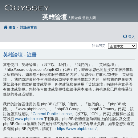
英雄論壇
人間遊戲 遊戲人間
主頁
討論區首頁
登入
語系設定:
英雄論壇 - 註冊
當您使用「英雄論壇」（以下以「我們」、「我們的」、「英雄論壇」、
「http://board.odyes.com/phpBB3」代表）時，即表示您已同意接受本服務條款
之所有內容。如果您不同意本服務條款的內容，請您停止存取和/或使用「英雄論
壇」。我們或許會於任何時間修改或變更本服務條款之內容，雖然我們也會盡力
通知您任何條款的修改或變更，但仍建議您在使用「英雄論壇」時隨時注意是否
有修改或變更。您於任何修改或變更後繼續使用本服務，將視為您已同意接受該
條款的修改或變更。
我們的討論區使用的是 phpBB (以下以「他們」、「他們的」、「phpBB 軟
體」、「www.phpbb.com」、「phpBB Group」、「phpBB Teams」代表)，該
討論版系統是以「
General Public License
」(以下以「GPL」代表) 授權釋出並且
可以從
www.phpbb.com
下載取得。phpBB 軟體僅協助網路上的討論以及交流，
phpBB Group 無須對我們允許或不允許的內容或行為舉止負責。如果您想知道更
多有關 phpBB 的資訊，請前往：
https://www.phpbb.com/
。