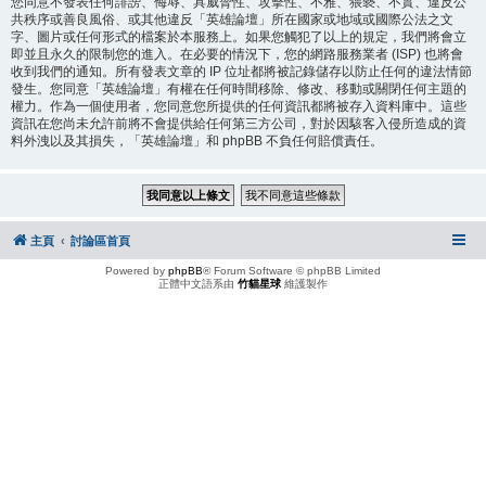
您同意不發表任何誹謗、侮辱、具威脅性、攻擊性、不雅、猥褻、不實、違反公
共秩序或善良風俗、或其他違反「英雄論壇」所在國家或地域或國際公法之文
字、圖片或任何形式的檔案於本服務上。如果您觸犯了以上的規定，我們將會立
即並且永久的限制您的進入。在必要的情況下，您的網路服務業者 (ISP) 也將會
收到我們的通知。所有發表文章的 IP 位址都將被記錄儲存以防止任何的違法情節
發生。您同意「英雄論壇」有權在任何時間移除、修改、移動或關閉任何主題的
權力。作為一個使用者，您同意您所提供的任何資訊都將被存入資料庫中。這些
資訊在您尚未允許前將不會提供給任何第三方公司，對於因駭客入侵所造成的資
料外洩以及其損失，「英雄論壇」和 phpBB 不負任何賠償責任。
主頁
討論區首頁
Powered by
phpBB
® Forum Software © phpBB Limited
正體中文語系由
竹貓星球
維護製作