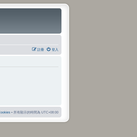
註冊
登入
okies
• 所有顯示的時間為
UTC+08:00