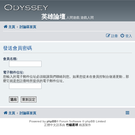
英雄論壇
人間遊戲 遊戲人間
主頁
討論區首頁
註冊
登入
發送會員密碼
會員名稱:
電子郵件位址:
您輸入的電子郵件位址必須能讓我們聯絡到您。如果您從未在會員控制台做過更動，那
麼它就是您註冊時所提供的電子郵件位址。
主頁
討論區首頁
Powered by
phpBB
® Forum Software © phpBB Limited
正體中文語系由
竹貓星球
維護製作