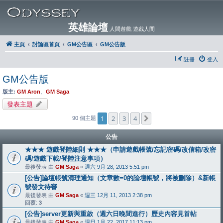
英雄論壇
人間遊戲 遊戲人間
主頁
討論區首頁
GM公告區
GM公告版
註冊
登入
GM公告版
版主:
GM Aron
、
GM Saga
發表主題
1
2
3
4
下一頁
90 個主題
公告
★★★ 遊戲登陸細則 ★★★（申請遊戲帳號/忘記密碼/改信箱/改密
碼/遊戲下載/登陸注意事項）
最後發表 由
GM Saga
«
週六 9月 28, 2013 5:51 pm
[公告]論壇帳號清理通知（文章數=0的論壇帳號，將被刪除）&新帳
號發文待審
最後發表 由
GM Saga
«
週三 12月 11, 2013 2:38 pm
回覆:
3
[公告]server更新與重啟（週六日晚間進行）歷史內容見首帖
最後發表 由
GM Saga
«
週日 1月 22, 2017 11:13 pm