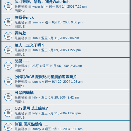
我回來啦。哈哈。我是Waterfish
最後發表 由
waterfish
«
週一 9月 14, 2009 7:28 pm
回覆:
2
嗨我是nick
最後發表 由
sunny
«
週一 6月 20, 2005 9:30 pm
回覆:
5
調時差
最後發表 由
sub
«
週五 2月 11, 2005 2:06 am
迷人…走光了嗎？
最後發表 由
sub
«
週三 2月 09, 2005 11:27 pm
回覆:
2
閒晃~~~
最後發表 由
小可
«
週三 10月 06, 2004 8:33 am
回覆:
2
[分享]WoW 魔獸紀元壓測的遊戲圖片
最後發表 由
sunny
«
週一 9月 20, 2004 1:03 am
回覆:
1
可惡的螞蟻
最後發表 由
killy
«
週日 8月 29, 2004 9:42 am
回覆:
1
ODY還可以上線嘛?
最後發表 由
killy
«
週三 7月 21, 2004 11:46 pm
回覆:
6
無聊,回來點點名.....
最後發表 由
sunny
«
週五 7月 16, 2004 1:35 am