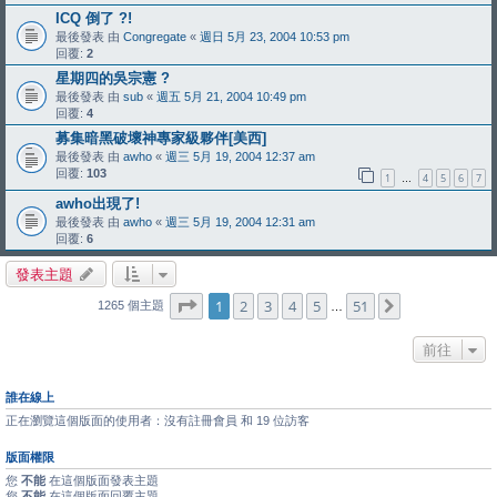
ICQ 倒了 ?!
最後發表 由
Congregate
«
週日 5月 23, 2004 10:53 pm
回覆:
2
星期四的吳宗憲 ?
最後發表 由
sub
«
週五 5月 21, 2004 10:49 pm
回覆:
4
募集暗黑破壞神專家級夥伴[美西]
最後發表 由
awho
«
週三 5月 19, 2004 12:37 am
回覆:
103
1
4
5
6
7
…
awho出現了!
最後發表 由
awho
«
週三 5月 19, 2004 12:31 am
回覆:
6
發表主題
第
1
頁 (共
51
頁)
1
2
3
4
5
51
下一頁
1265 個主題
…
前往
誰在線上
正在瀏覽這個版面的使用者：沒有註冊會員 和 19 位訪客
版面權限
您
不能
在這個版面發表主題
您
不能
在這個版面回覆主題