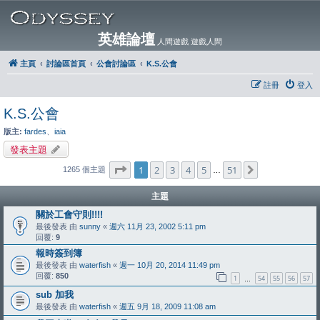
英雄論壇
人間遊戲 遊戲人間
主頁
討論區首頁
公會討論區
K.S.公會
註冊
登入
K.S.公會
版主:
fardes
、
iaia
發表主題
第
1
頁 (共
51
頁)
1
2
3
4
5
51
下一頁
1265 個主題
…
主題
關於工會守則!!!!
最後發表 由
sunny
«
週六 11月 23, 2002 5:11 pm
回覆:
9
報時簽到簿
最後發表 由
waterfish
«
週一 10月 20, 2014 11:49 pm
回覆:
850
1
54
55
56
57
…
sub 加我
最後發表 由
waterfish
«
週五 9月 18, 2009 11:08 am