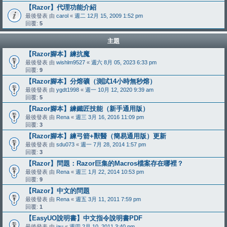
【Razor】代理功能介紹
最後發表 由
carol
«
週二 12月 15, 2009 1:52 pm
回覆:
5
主題
【Razor腳本】練抗魔
最後發表 由
wishlm9527
«
週六 8月 05, 2023 6:33 pm
回覆:
9
【Razor腳本】分熔礦（測試14小時無秒熔）
最後發表 由
ygdt1998
«
週一 10月 12, 2020 9:39 am
回覆:
5
【Razor腳本】練鐵匠技能（新手通用版）
最後發表 由
Rena
«
週三 3月 16, 2016 11:09 pm
回覆:
3
【Razor腳本】練弓箭+獸醫（簡易通用版）更新
最後發表 由
sdu073
«
週一 7月 28, 2014 1:57 pm
回覆:
3
【Razor】問題：Razor巨集的Macros檔案存在哪裡？
最後發表 由
Rena
«
週三 1月 22, 2014 10:53 pm
回覆:
9
【Razor】中文的問題
最後發表 由
Rena
«
週五 3月 11, 2011 7:59 pm
回覆:
1
【EasyUO說明書】中文指令說明書PDF
最後發表 由
jau
«
週四 2月 10, 2011 3:40 pm