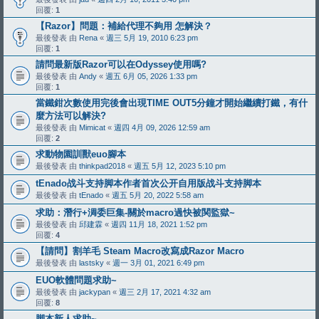
回覆:
1
【Razor】問題：補給代理不夠用 怎解決？
最後發表 由
Rena
«
週三 5月 19, 2010 6:23 pm
回覆:
1
請問最新版Razor可以在Odyssey使用嗎?
最後發表 由
Andy
«
週五 6月 05, 2026 1:33 pm
回覆:
1
當鐵鉗次數使用完後會出現TIME OUT5分鐘才開始繼續打鐵，有什
麼方法可以解決?
最後發表 由
Mimicat
«
週四 4月 09, 2026 12:59 am
回覆:
2
求動物園訓獸euo腳本
最後發表 由
thinkpad2018
«
週五 5月 12, 2023 5:10 pm
tEnado战斗支持脚本作者首次公开自用版战斗支持脚本
最後發表 由
tEnado
«
週五 5月 20, 2022 5:58 am
求助：潛行+淍委巨集-關於macro過快被関監獄~
最後發表 由
邱建霖
«
週四 11月 18, 2021 1:52 pm
回覆:
4
【請問】割羊毛 Steam Macro改寫成Razor Macro
最後發表 由
lastsky
«
週一 3月 01, 2021 6:49 pm
EUO軟體問題求助~
最後發表 由
jackypan
«
週三 2月 17, 2021 4:32 am
回覆:
8
脚本新人求助~