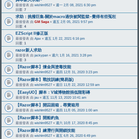
最後發表 由
wishlm9527
«
週一 2月 08, 2021 6:30 pm
回覆:
7
求助：挑撥巨集-關於macro過快被関監獄~覺得有些冤枉
最後發表 由
GM Saga
«
週五 2月 05, 2021 9:57 pm
回覆:
4
EZScript II修正版
最後發表 由
Ajax
«
週五 1月 22, 2021 6:16 pm
回覆:
1
razor新人求助
最後發表 由
jackypan
«
週六 1月 16, 2021 3:28 pm
回覆:
3
【Razor腳本】煉金與塗毒技能
最後發表 由
wishlm9527
«
週四 12月 31, 2020 3:23 pm
【Razor腳本】戰技訓練(簡易版)
最後發表 由
wishlm9527
«
週日 11月 22, 2020 12:59 am
【EasyUO】腳本：V城博物館捐低階彩磚
最後發表 由
jau
«
週五 11月 13, 2020 10:41 am
【Razor腳本】開囚困箱，尋寶箱用
最後發表 由
wishlm9527
«
週四 11月 05, 2020 1:00 am
【Razor腳本】開船釣魚
最後發表 由
wishlm9527
«
週六 10月 17, 2020 8:45 pm
【Razor腳本】練潛行與開鎖技能
最後發表 由
wishlm9527
«
週五 6月 26, 2020 6:49 pm