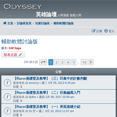
英雄論壇
人間遊戲 遊戲人間
主頁
討論區首頁
玩家討論區
輔助軟體討論版
註冊
登入
輔助軟體討論版
版主:
GM Saga
發表主題
第
1
頁 (共
14
頁)
1
2
3
4
5
14
下一頁
330 個主題
…
公告
【Razor基礎普及教學】（三）巨集中的計數判斷
最後發表 由
lovercq
«
週二 3月 05, 2013 6:26 pm
回覆:
3
【Razor基礎普及教學】（二）巨集編寫入門
最後發表 由
flyfire
«
週四 3月 09, 2017 10:58 am
回覆:
9
【Razor基礎普及教學】（一）界面基礎介紹
最後發表 由
Dr.空
«
週二 9月 10, 2013 11:07 pm
回覆:
6