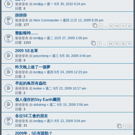
最後發表 由
lordlpg
«
週一 8月 30, 2010 9:24 pm
回覆:
8
掛掛掛
最後發表 由
Nick Commander
«
週四 11月 12, 2009 8:35 pm
回覆:
177
1
9
10
11
12
…
整點報時......
最後發表 由
lordlpg
«
週二 10月 27, 2009 1:00 pm
回覆:
1153
1
74
75
76
77
…
2009 SE名單
最後發表 由
joeycheng
«
週三 9月 30, 2009 3:40 pm
回覆:
9
昨天晚上做了一個夢
最後發表 由
lordlpg
«
週四 9月 24, 2009 12:23 pm
回覆:
2
早起的鳥而有蟲吃
最後發表 由
leolee
«
週二 9月 22, 2009 10:17 am
回覆:
2
個人僅存的Sky Earth團照
最後發表 由
dofuking
«
週二 9月 15, 2009 3:56 am
回覆:
3
各位SE工會的朋友
最後發表 由
lordlpg
«
週六 9月 12, 2009 3:04 pm
回覆:
21
1
2
2009年，SE有誰勒？