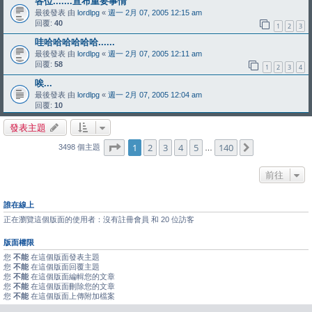
各位.......宣布重要事情
最後發表 由
lordlpg
«
週一 2月 07, 2005 12:15 am
回覆:
40
1
2
3
哇哈哈哈哈哈哈......
最後發表 由
lordlpg
«
週一 2月 07, 2005 12:11 am
回覆:
58
1
2
3
4
唉...
最後發表 由
lordlpg
«
週一 2月 07, 2005 12:04 am
回覆:
10
發表主題
第
1
頁 (共
140
頁)
1
2
3
4
5
140
下一頁
3498 個主題
…
前往
誰在線上
正在瀏覽這個版面的使用者：沒有註冊會員 和 20 位訪客
版面權限
您
不能
在這個版面發表主題
您
不能
在這個版面回覆主題
您
不能
在這個版面編輯您的文章
您
不能
在這個版面刪除您的文章
您
不能
在這個版面上傳附加檔案