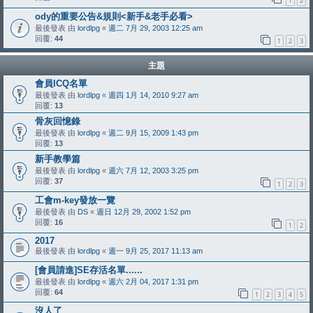
1
2
ody的重要公告&規則<新手&老手必看>
最後發表 由
lordlpg
«
週二 7月 29, 2003 12:25 am
回覆:
44
1
2
3
主題
會員ICQ名單
最後發表 由
lordlpg
«
週四 1月 14, 2010 9:27 am
回覆:
13
骨灰回憶錄
最後發表 由
lordlpg
«
週二 9月 15, 2009 1:43 pm
回覆:
13
新手教學篇
最後發表 由
lordlpg
«
週六 7月 12, 2003 3:25 pm
回覆:
37
1
2
3
工會m-key發放一覽
最後發表 由
DS
«
週日 12月 29, 2002 1:52 pm
回覆:
16
1
2
2017
最後發表 由
lordlpg
«
週一 9月 25, 2017 11:13 am
[會員請進]SE存活名單......
最後發表 由
lordlpg
«
週六 2月 04, 2017 1:31 pm
回覆:
64
1
2
3
4
5
沒人了