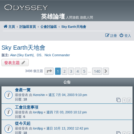
英雄論壇
人間遊戲 遊戲人間
主頁
討論區首頁
公會討論區
Sky Earth天地會
註冊
登入
Sky Earth天地會
版主:
Alan [Sky Earth]
、
DS
、
Nick Commander
發表主題
第
1
頁 (共
140
頁)
1
2
3
4
5
140
下一頁
3498 個主題
…
公告
會產一覽
最後發表 由
Kenshin
«
週五 7月 04, 2003 9:10 pm
回覆:
18
1
2
工會注意事項
最後發表 由
lordlpg
«
週四 7月 03, 2003 10:12 pm
回覆:
6
從今天起
最後發表 由
lordlpg
«
週日 10月 13, 2002 12:42 pm
回覆:
18