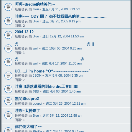
呵呵~diedie的精英們!--
最後發表 由
akai
«
週五 8月 21, 2009 3:13 pm
哇咧~~~ ODY 開了 都不找我回來的唷.......................
最後發表 由
Blue
«
週三 3月 23, 2005 8:19 pm
回覆:
2
2004.12.12
最後發表 由
Blue
«
週日 12月 12, 2004 11:53 am
@_________________________________@|||
最後發表 由
wolf
«
週二 10月 05, 2004 9:23 am
回覆:
1
@______________________________@
最後發表 由
wolf
«
週四 6月 17, 2004 11:35 am
UO.....i 'm home ^O^~~~~~~~~~~~~~~~`
最後發表 由
JSON
«
週六 5月 08, 2004 5:35 pm
回覆:
7
哇賽!!!居然還看的到die die工會!!!!!!!!
最後發表 由
阿勳
«
週四 4月 08, 2004 1:40 am
無間道cdpro2
最後發表 由
goopul
«
週二 3月 23, 2004 12:21 am
哇靠~太神奇了
最後發表 由
Blue
«
週五 3月 12, 2004 11:58 am
回覆:
1
你們倒大楣了~~
最後發表 由
RieRie
«
週六 2月 14, 2004 5:43 pm