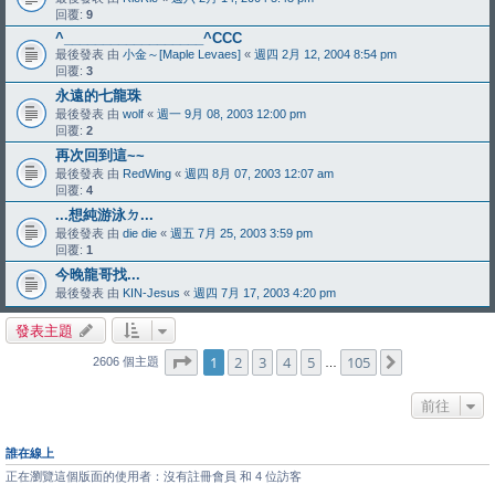
回覆:
9
^__________________^CCC
最後發表 由
小金～[Maple Levaes]
«
週四 2月 12, 2004 8:54 pm
回覆:
3
永遠的七龍珠
最後發表 由
wolf
«
週一 9月 08, 2003 12:00 pm
回覆:
2
再次回到這~~
最後發表 由
RedWing
«
週四 8月 07, 2003 12:07 am
回覆:
4
...想純游泳ㄉ...
最後發表 由
die die
«
週五 7月 25, 2003 3:59 pm
回覆:
1
今晚龍哥找...
最後發表 由
KIN-Jesus
«
週四 7月 17, 2003 4:20 pm
發表主題
第
1
頁 (共
105
頁)
1
2
3
4
5
105
下一頁
2606 個主題
…
前往
誰在線上
正在瀏覽這個版面的使用者：沒有註冊會員 和 4 位訪客