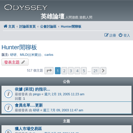
英雄論壇
人間遊戲 遊戲人間
主頁
討論區首頁
公會討論區
Hunter閒聊板
註冊
登入
Hunter閒聊板
版主:
研研
、
MILD(((米樂)))
、
carlos
發表主題
第
1
頁 (共
21
頁)
1
2
3
4
5
21
下一頁
517 個主題
…
公告
依據 (呆弦) 的指示...
最後發表 由
pingo
«
週六 2月 19, 2005 11:23 am
回覆:
1
會員名單....更新
最後發表 由
研研
«
週三 7月 09, 2003 11:47 am
主題
獵人市場交易區