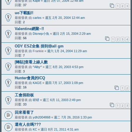
最後發表 由
Kape
«
週日 3月 07, 2004 12:48 am
回覆:
37
1
2
3
uo下載點!!
最後發表 由
carlos
«
週五 2月 20, 2004 12:44 am
回覆:
2
Valentine網聚~!!
最後發表 由
Disnep小魚
«
週日 2月 15, 2004 2:29 am
回覆:
56
1
2
3
4
ODY ESZ全集 掛到你all gm
最後發表 由
Frankie
«
週六 1月 24, 2004 11:29 am
回覆:
7
[轉貼]查看上線人數
最後發表 由
^Alby^
«
週三 8月 20, 2003 4:53 pm
回覆:
3
Hunter會員的ICQ
最後發表 由
KAGE
«
週四 7月 17, 2003 1:09 pm
回覆:
16
1
2
工會捐助板
最後發表 由
研研
«
週三 6月 11, 2003 2:49 pm
回覆:
33
1
2
3
回來看看了
最後發表 由
ydh2004868
«
週二 7月 26, 2016 1:33 pm
還有人在嗎???
最後發表 由
KC
«
週日 8月 21, 2011 4:31 am