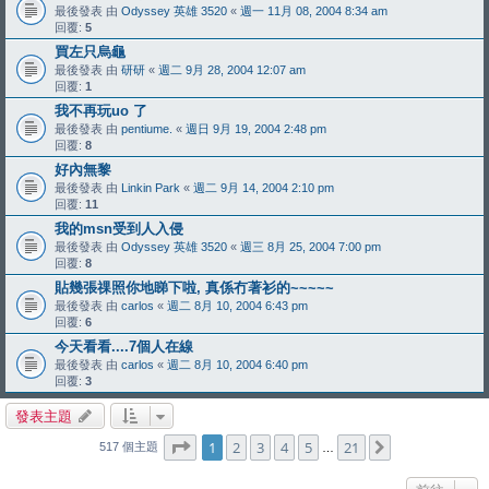
最後發表 由
Odyssey 英雄 3520
«
週一 11月 08, 2004 8:34 am
回覆:
5
買左只烏龜
最後發表 由
研研
«
週二 9月 28, 2004 12:07 am
回覆:
1
我不再玩uo 了
最後發表 由
pentiume.
«
週日 9月 19, 2004 2:48 pm
回覆:
8
好內無黎
最後發表 由
Linkin Park
«
週二 9月 14, 2004 2:10 pm
回覆:
11
我的msn受到人入侵
最後發表 由
Odyssey 英雄 3520
«
週三 8月 25, 2004 7:00 pm
回覆:
8
貼幾張祼照你地睇下啦, 真係冇著衫的~~~~~
最後發表 由
carlos
«
週二 8月 10, 2004 6:43 pm
回覆:
6
今天看看....7個人在線
最後發表 由
carlos
«
週二 8月 10, 2004 6:40 pm
回覆:
3
發表主題
第
1
頁 (共
21
頁)
1
2
3
4
5
21
下一頁
517 個主題
…