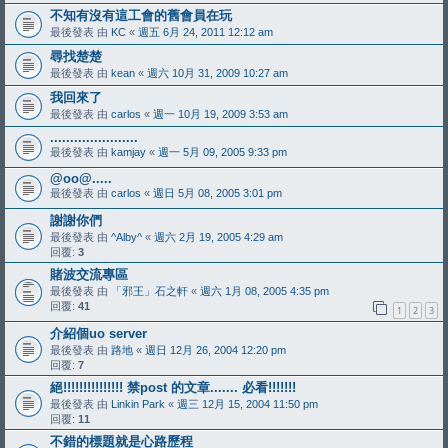
不知有沒有這工會的舊會員在玩
最後發表 由
KC
«
週五 6月 24, 2011 12:12 am
尋找楚楚
最後發表 由
kean
«
週六 10月 31, 2009 10:27 am
我回來了
最後發表 由
carlos
«
週一 10月 19, 2009 3:53 am
......................
最後發表 由
kamjay
«
週一 5月 09, 2005 9:33 pm
@oo@.....
最後發表 由
carlos
«
週日 5月 08, 2005 3:01 pm
謝謝你們
最後發表 由
^Alby^
«
週六 2月 19, 2005 4:29 am
回覆:
3
賭波交流專區
最後發表 由
「邪王」石之軒
«
週六 1月 08, 2005 4:35 pm
回覆:
41
1
2
3
介紹個uo server
最後發表 由
路地
«
週日 12月 26, 2004 12:20 pm
回覆:
7
絕!!!!!!!!!!!!!!! 禁post 的文章....... 必看!!!!!!!
最後發表 由
Linkin Park
«
週三 12月 15, 2004 11:50 pm
回覆:
11
不錯的標題就是心路歷程