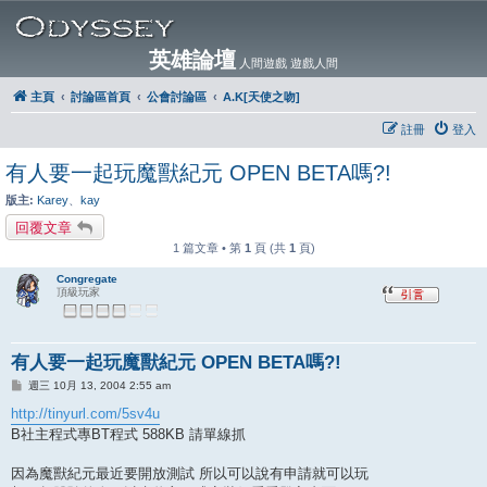
英雄論壇
人間遊戲 遊戲人間
主頁
討論區首頁
公會討論區
A.K[天使之吻]
註冊
登入
有人要一起玩魔獸紀元 OPEN BETA嗎?!
版主:
Karey
、
kay
回覆文章
1 篇文章 • 第
1
頁 (共
1
頁)
Congregate
頂級玩家
有人要一起玩魔獸紀元 OPEN BETA嗎?!
文
週三 10月 13, 2004 2:55 am
章
http://tinyurl.com/5sv4u
B社主程式專BT程式 588KB 請單線抓
因為魔獸紀元最近要開放測試 所以可以說有申請就可以玩