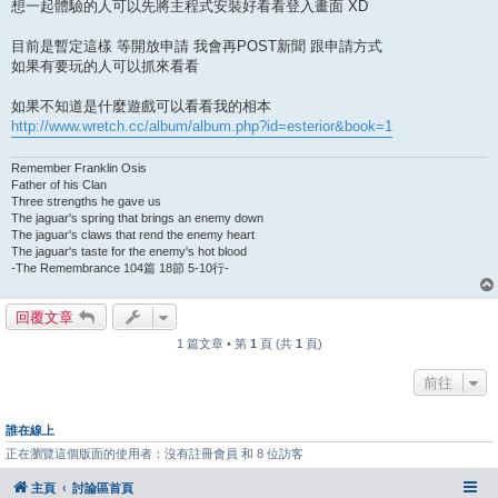
想一起體驗的人可以先將主程式安裝好看看登入畫面 XD
目前是暫定這樣 等開放申請 我會再POST新聞 跟申請方式
如果有要玩的人可以抓來看看
如果不知道是什麼遊戲可以看看我的相本
http://www.wretch.cc/album/album.php?id=esterior&book=1
Remember Franklin Osis
Father of his Clan
Three strengths he gave us
The jaguar's spring that brings an enemy down
The jaguar's claws that rend the enemy heart
The jaguar's taste for the enemy's hot blood
-The Remembrance 104篇 18節 5-10行-
回覆文章
1 篇文章 • 第
1
頁 (共
1
頁)
前往
誰在線上
正在瀏覽這個版面的使用者：沒有註冊會員 和 8 位訪客
主頁
討論區首頁